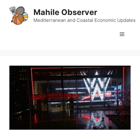
Skip
Mahile Observer
to
content
Mediterranean and Coastal Economic Updates
Menu