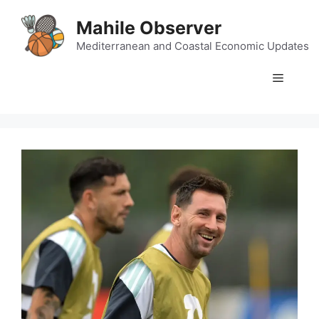
Skip
Mahile Observer
to
content
Mediterranean and Coastal Economic Updates
Menu