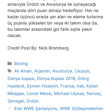
amacıyla Ürdün ve Avusturya ile oynayacağı
maçlarda dört puan almayı hedefliyor. Her ne
kadar üçüncü sırada yer alan ve eleme turlarına
üç puanla yükselen bir veya iki takım olsa da,
bu takımlar arasındaki gol farkı eşite yakın
olacak.
Credit Post By: Nick Bromberg
Categories
Boxing
Tags
Ali Alvan
,
Arjantin
,
Avusturya
,
Cezayir
,
Dünya kupası
,
Dünya Kupası 2018
,
Erling
Haaland
,
Eymen Hüseyin
,
Fransa
,
Irak
,
Kylian
Mbappe
,
Lionel Messi
,
Michael Ulysse
,
Norveç
,
Senegal
,
Ürdün
Eski WWE Şampiyonu, WWE Sözleşmelerinin