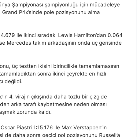
Dünya Şampiyonası şampiyonluğu için mücadeleye
a Grand Prix’sinde pole pozisyonunu alma
14.679 ile ikinci sıradaki Lewis Hamilton’dan 0.064
 ise Mercedes takım arkadaşının onda üç gerisinde
onu, üç testten ikisini birincilikle tamamlamasının
a tamamladıktan sonra ikinci çeyrekte en hızlı
ı değildi.
n 4. virajın çıkışında daha tozlu bir çizgide
iden arka tarafı kaybetmesine neden olması
 aşmak zorunda kaldı.
Oscar Piastri 1:15.176 ile Max Verstappen’in
ikisi de daha sonra geçici pol pozisyonunu Russell’a