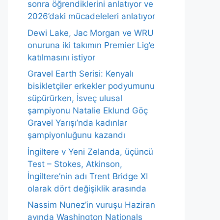
sonra öğrendiklerini anlatıyor ve
2026’daki mücadeleleri anlatıyor
Dewi Lake, Jac Morgan ve WRU
onuruna iki takımın Premier Lig’e
katılmasını istiyor
Gravel Earth Serisi: Kenyalı
bisikletçiler erkekler podyumunu
süpürürken, İsveç ulusal
şampiyonu Natalie Eklund Göç
Gravel Yarışı’nda kadınlar
şampiyonluğunu kazandı
İngiltere v Yeni Zelanda, üçüncü
Test – Stokes, Atkinson,
İngiltere’nin adı Trent Bridge XI
olarak dört değişiklik arasında
Nassim Nunez’in vuruşu Haziran
ayında Washington Nationals