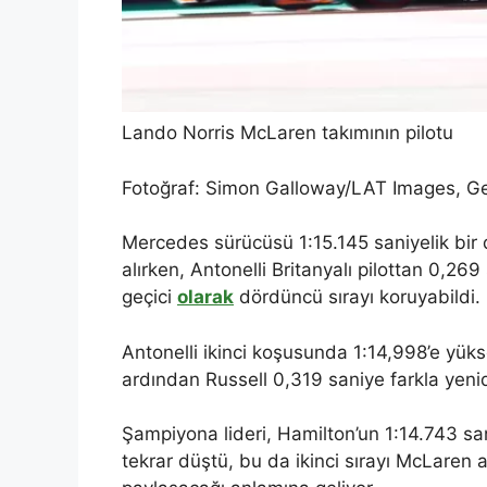
Lando Norris McLaren takımının pilotu
Fotoğraf: Simon Galloway/LAT Images, Get
Mercedes sürücüsü 1:15.145 saniyelik bir 
alırken, Antonelli Britanyalı pilottan 0,2
geçici
olarak
dördüncü sırayı koruyabildi.
Antonelli ikinci koşusunda 1:14,998’e yük
ardından Russell 0,319 saniye farkla yenide
Şampiyona lideri, Hamilton’un 1:14.743 sa
tekrar düştü, bu da ikinci sırayı McLaren