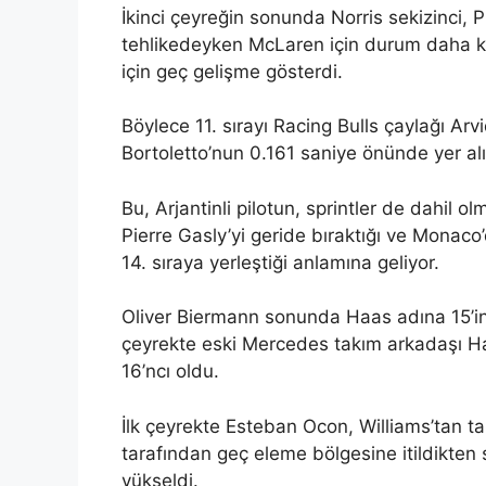
İkinci çeyreğin sonunda Norris sekizinci, 
tehlikedeyken McLaren için durum daha köt
için geç gelişme gösterdi.
Böylece 11. sırayı Racing Bulls çaylağı Arv
Bortoletto’nun 0.161 saniye önünde yer alı
Bu, Arjantinli pilotun, sprintler de dahil 
Pierre Gasly’yi geride bıraktığı ve Monaco
14. sıraya yerleştiği anlamına geliyor.
Oliver Biermann sonunda Haas adına 15’inci
çeyrekte eski Mercedes takım arkadaşı Ham
16’ncı oldu.
İlk çeyrekte Esteban Ocon, Williams’tan tak
tarafından geç eleme bölgesine itildikten 
yükseldi.