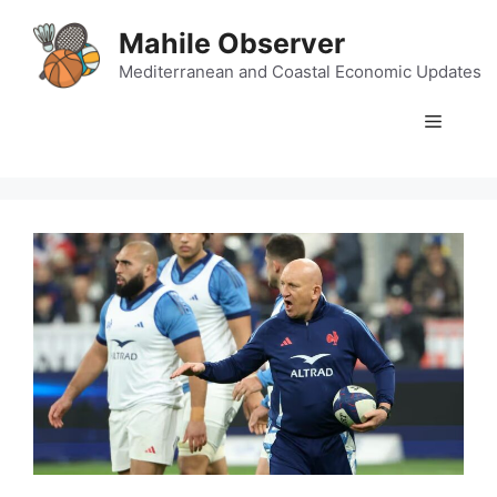
Skip
Mahile Observer
to
content
Mediterranean and Coastal Economic Updates
Menu