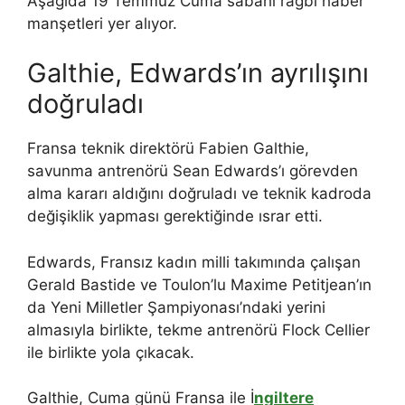
Aşağıda 19 Temmuz Cuma sabahı ragbi haber
manşetleri yer alıyor.
Galthie, Edwards’ın ayrılışını
doğruladı
Fransa teknik direktörü Fabien Galthie,
savunma antrenörü Sean Edwards’ı görevden
alma kararı aldığını doğruladı ve teknik kadroda
değişiklik yapması gerektiğinde ısrar etti.
Edwards, Fransız kadın milli takımında çalışan
Gerald Bastide ve Toulon’lu Maxime Petitjean’ın
da Yeni Milletler Şampiyonası’ndaki yerini
almasıyla birlikte, tekme antrenörü Flock Cellier
ile birlikte yola çıkacak.
Galthie, Cuma günü Fransa ile İ
ngiltere