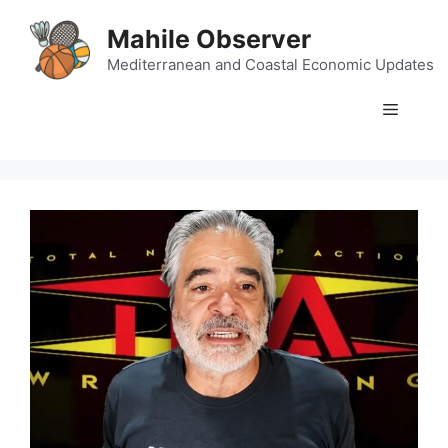
Skip
Mahile Observer
to
content
Mediterranean and Coastal Economic Updates
Menu