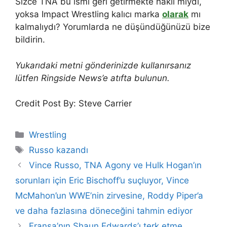
Sizce TNA bu ismi geri getirmekte haklı mıydı,
yoksa Impact Wrestling kalıcı marka
olarak
mı
kalmalıydı? Yorumlarda ne düşündüğünüzü bize
bildirin.
Yukarıdaki metni gönderinizde kullanırsanız
lütfen Ringside News’e atıfta bulunun.
Credit Post By: Steve Carrier
Categories
Wrestling
Tags
Russo kazandı
Vince Russo, TNA Agony ve Hulk Hogan’ın
sorunları için Eric Bischoff’u suçluyor, Vince
McMahon’un WWE’nin zirvesine, Roddy Piper’a
ve daha fazlasına döneceğini tahmin ediyor
Fransa’nın Shaun Edwards’ı terk etme