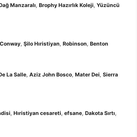
Dağ Manzaralı
,
Brophy Hazırlık Koleji
,
Yüzüncü
Conway
,
Şilo Hıristiyan
,
Robinson
,
Benton
De La Salle
,
Aziz John Bosco
,
Mater Dei
,
Sierra
disi
,
Hıristiyan cesareti
,
efsane
,
Dakota Sırtı
,