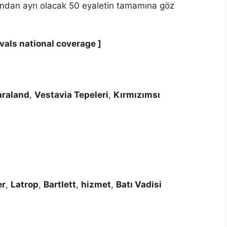
nından ayrı olacak 50 eyaletin tamamına göz
ivals national coverage ]
araland
,
Vestavia Tepeleri
,
Kırmızımsı
er
,
Latrop
,
Bartlett
,
hizmet
,
Batı Vadisi