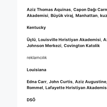
Aziz Thomas Aquinas
,
Capon Dağı Carm
Akademisi
,
Büyük viraj
,
Manhattan
,
kuz
Kentucky
Üçlü
,
Louisville Hıristiyan Akademisi
,
A
Johnson Merkezi
,
Covington Katolik
reklamcılık
Louisiana
Edna Carr
,
John Curtis
,
Aziz Augustine
Rommel
,
Lafayette Hıristiyan Akademis
DSÖ