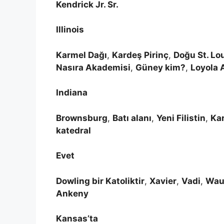
Kendrick Jr. Sr.
Illinois
Karmel Dağı
,
Kardeş Pirinç
,
Doğu St. Lo
Nasıra Akademisi
,
Güney kim?
,
Loyola 
Indiana
Brownsburg
,
Batı alanı
,
Yeni Filistin
,
Ka
katedral
Evet
Dowling bir Katoliktir
,
Xavier
,
Vadi
,
Wau
Ankeny
Kansas’ta