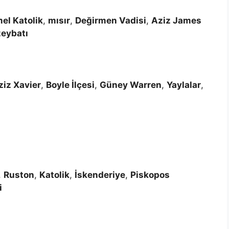
el Katolik
,
mısır
,
Değirmen Vadisi
,
Aziz James
eybatı
ziz Xavier
,
Boyle İlçesi
,
Güney Warren
,
Yaylalar
,
,
Ruston
,
Katolik
,
İskenderiye
,
Piskopos
i