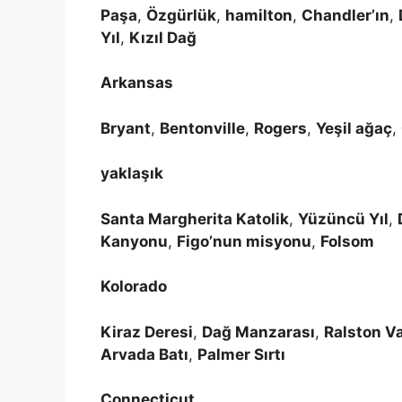
Paşa
,
Özgürlük
,
hamilton
,
Chandler’ın
,
Yıl
,
Kızıl Dağ
Arkansas
Bryant
,
Bentonville
,
Rogers
,
Yeşil ağaç
,
yaklaşık
Santa Margherita Katolik
,
Yüzüncü Yıl
,
Kanyonu
,
Figo’nun misyonu
,
Folsom
Kolorado
Kiraz Deresi
,
Dağ Manzarası
,
Ralston Va
Arvada Batı
,
Palmer Sırtı
Connecticut