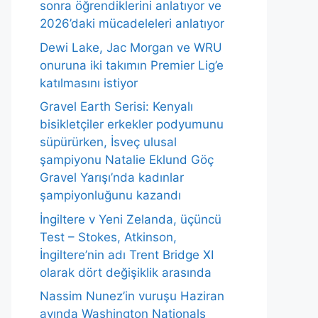
sonra öğrendiklerini anlatıyor ve
2026’daki mücadeleleri anlatıyor
Dewi Lake, Jac Morgan ve WRU
onuruna iki takımın Premier Lig’e
katılmasını istiyor
Gravel Earth Serisi: Kenyalı
bisikletçiler erkekler podyumunu
süpürürken, İsveç ulusal
şampiyonu Natalie Eklund Göç
Gravel Yarışı’nda kadınlar
şampiyonluğunu kazandı
İngiltere v Yeni Zelanda, üçüncü
Test – Stokes, Atkinson,
İngiltere’nin adı Trent Bridge XI
olarak dört değişiklik arasında
Nassim Nunez’in vuruşu Haziran
ayında Washington Nationals