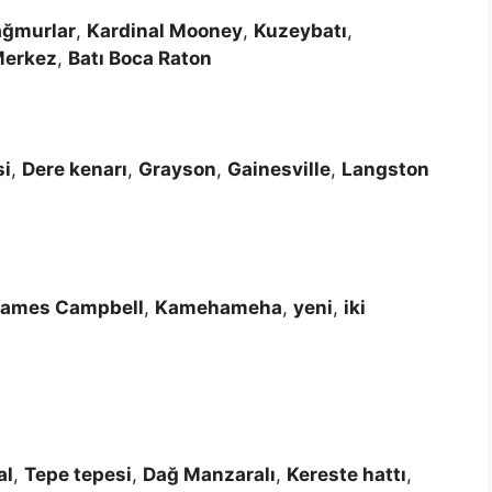
ağmurlar
,
Kardinal Mooney
,
Kuzeybatı
,
Merkez
,
Batı Boca Raton
si
,
Dere kenarı
,
Grayson
,
Gainesville
,
Langston
James Campbell
,
Kamehameha
,
yeni
,
iki
al
,
Tepe tepesi
,
Dağ Manzaralı
,
Kereste hattı
,