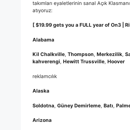
takımları eyaletlerinin sanal Açık Klasma
atıyoruz:
[ $19.99 gets you a FULL year of On3 | R
Alabama
Kil Chalkville
,
Thompson
,
Merkezilik
,
S
kahverengi
,
Hewitt Trussville
,
Hoover
reklamcılık
Alaska
Soldotna
,
Güney Demirleme
,
Batı
,
Palm
Arizona