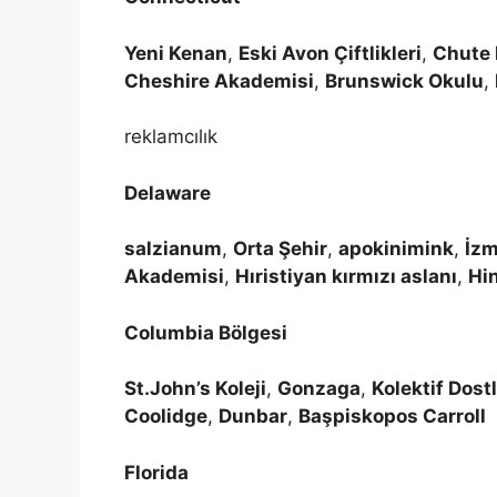
Yeni Kenan
,
Eski Avon Çiftlikleri
,
Chute 
Cheshire Akademisi
,
Brunswick Okulu
,
reklamcılık
Delaware
salzianum
,
Orta Şehir
,
apokinimink
,
İzm
Akademisi
,
Hıristiyan kırmızı aslanı
,
Hin
Columbia Bölgesi
St.John’s Koleji
,
Gonzaga
,
Kolektif Dos
Coolidge
,
Dunbar
,
Başpiskopos Carroll
Florida