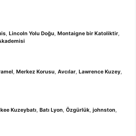
uis
,
Lincoln Yolu Doğu
,
Montaigne bir Katoliktir
,
Akademisi
ramel
,
Merkez Korusu
,
Avcılar
,
Lawrence Kuzey
,
kee Kuzeybatı
,
Batı Lyon
,
Özgürlük
,
johnston
,