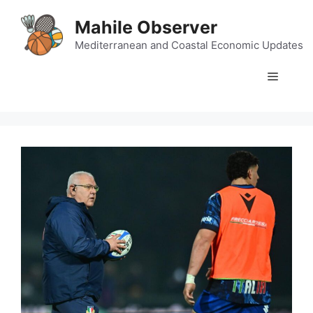
Skip
Mahile Observer
to
content
Mediterranean and Coastal Economic Updates
Menu