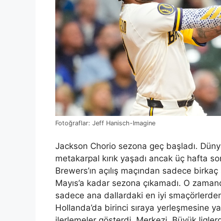
Fotoğraflar: Jeff Hanisch-Imagine
Jackson Chorio sezona geç başladı. Dünya 
metakarpal kırık yaşadı ancak üç hafta s
Brewers’ın açılış maçından sadece birkaç s
Mayıs’a kadar sezona çıkamadı. O zaman
sadece ana dallardaki en iyi smaçörlerde
Hollanda’da birinci sıraya yerleşmesine ya
ilerlemeler gösterdi. Merkezi. Büyük ligle