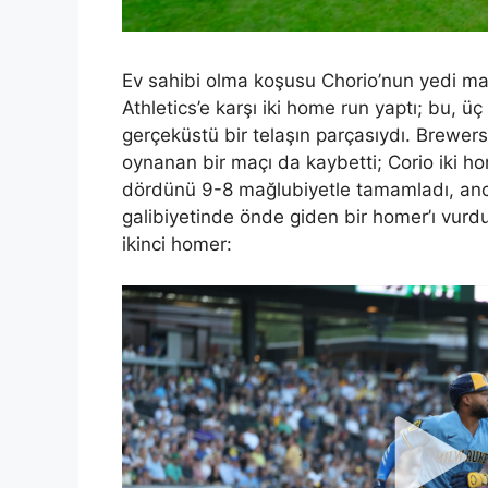
Ev sahibi olma koşusu Chorio’nun yedi maç
Athletics’e karşı iki home run yaptı; bu, ü
gerçeküstü bir telaşın parçasıydı. Brewers 
oynanan bir maçı da kaybetti; Corio iki h
dördünü 9-8 mağlubiyetle tamamladı, anca
galibiyetinde önde giden bir homer’ı vurdu
ikinci homer: