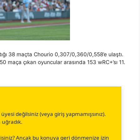
tığı 38 maçta Chourio 0,307/0,360/0,558’e ulaştı.
 150 maça çıkan oyuncular arasında 153 wRC+’sı 11.
esi değilsiniz (veya giriş yapmamışsınız).
a uğradık.
isiniz? Ancak bu konuya geri dönmenize izin