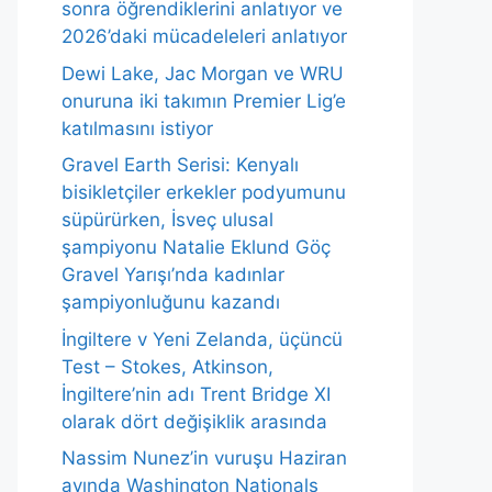
sonra öğrendiklerini anlatıyor ve
2026’daki mücadeleleri anlatıyor
Dewi Lake, Jac Morgan ve WRU
onuruna iki takımın Premier Lig’e
katılmasını istiyor
Gravel Earth Serisi: Kenyalı
bisikletçiler erkekler podyumunu
süpürürken, İsveç ulusal
şampiyonu Natalie Eklund Göç
Gravel Yarışı’nda kadınlar
şampiyonluğunu kazandı
İngiltere v Yeni Zelanda, üçüncü
Test – Stokes, Atkinson,
İngiltere’nin adı Trent Bridge XI
olarak dört değişiklik arasında
Nassim Nunez’in vuruşu Haziran
ayında Washington Nationals