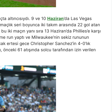
ta altıncısıydı. 9 ve 10
Haziran
’da Las Vegas
ç maçlık seri boyunca iki takım arasında 22 gol atan
bu iki maçın yanı sıra 13 Haziran’da Phillies’e karşı
ome run yaptı ve Milwaukee’nin sekiz rununun
k ertesi gece Christopher Sanchez’in 4-0’lık
, önceki 61 atışında solcu tarafından izin verilen