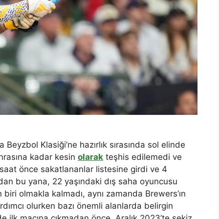
Beyzbol Klasiği’ne hazırlık sırasında sol elinde
onrasına kadar kesin
olarak
teşhis edilemedi ve
aat önce sakatlananlar listesine girdi ve 4
dan bu yana, 22 yaşındaki dış saha oyuncusu
n biri olmakla kalmadı, aynı zamanda Brewers’ın
rdımcı olurken bazı önemli alanlarda belirgin
rde ilk maçına çıkmadan önce, Aralık 2023’te sekiz