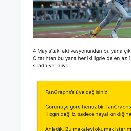
4 Mayıs’taki aktivasyonundan bu yana çık
O tarihten bu yana her iki ligde de en az
sırada yer alıyor:
FanGraphs’a üye değilsiniz
Görünüşe göre henüz bir FanGraphs üy
Kızgın değiliz, sadece hayal kırıklığın
Anladık. Bu makaleyi okumak ister m