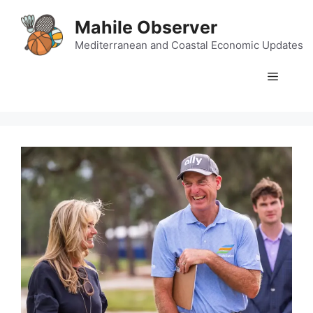
Skip
Mahile Observer
to
content
Mediterranean and Coastal Economic Updates
Menu