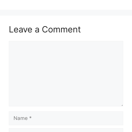
Leave a Comment
Comment
Name
Email