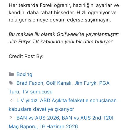
Her tekrarda Forek öğrenir, hazırlığını ayarlar ve
kendini daha rahat hisseder. Hızlı öğreniyor ve
rolü genişlemeye devam ederse şaşırmayın.
Bu makale ilk olarak Golfweek’te yayınlanmıştır:
Jim Furyk TV kabininde yeni bir ritim buluyor
Credit Post By:
Categories
Boxing
Tags
Brad Faxon
,
Golf Kanalı
,
Jim Furyk
,
PGA
Turu
,
TV sunucusu
LIV yıldızı ABD Açık’ta felaketle sonuçlanan
kabuslara davetiye çıkarıyor
BAN vs AUS 2026, BAN vs AUS 2nd T20I
Maç Raporu, 19 Haziran 2026