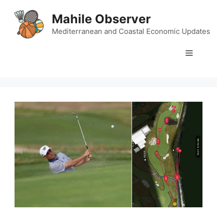
Skip
Mahile Observer
to
content
Mediterranean and Coastal Economic Updates
Menu