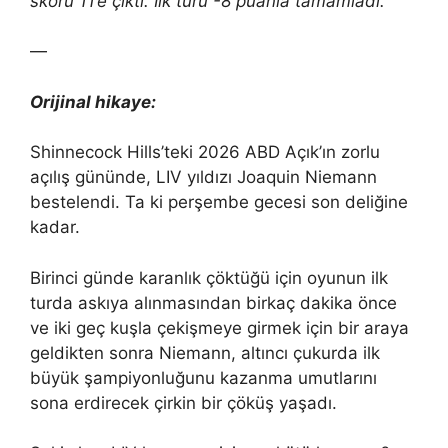
skoru 11’e çıktı. İlk turu -8 puanla tamamladı.
—
Orijinal hikaye:
Shinnecock Hills’teki 2026 ABD Açık’ın zorlu
açılış gününde, LIV yıldızı Joaquin Niemann
bestelendi. Ta ki perşembe gecesi son deliğine
kadar.
Birinci günde karanlık çöktüğü için oyunun ilk
turda askıya alınmasından birkaç dakika önce
ve iki geç kuşla çekişmeye girmek için bir araya
geldikten sonra Niemann, altıncı çukurda ilk
büyük şampiyonluğunu kazanma umutlarını
sona erdirecek çirkin bir çöküş yaşadı.