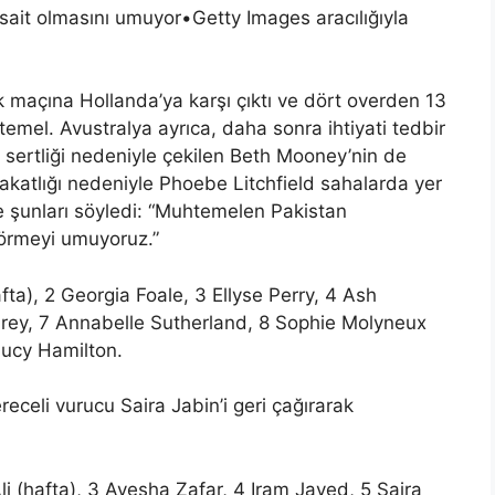
sait olmasını umuyor
•
Getty Images aracılığıyla
 maçına Hollanda’ya karşı çıktı ve dört overden 13
mel. Avustralya ayrıca, daha sonra ihtiyati tedbir
 sertliği nedeniyle çekilen Beth Mooney’nin de
katlığı nedeniyle Phoebe Litchfield sahalarda yer
e şunları söyledi: “Muhtemelen Pakistan
örmeyi umuyoruz.”
a), 2 Georgia Foale, 3 Ellyse Perry, 4 Ash
rey, 7 Annabelle Sutherland, 8 Sophie Molyneux
Lucy Hamilton.
eceli vurucu Saira Jabin’i geri çağırarak
li (hafta), 3 Ayesha Zafar, 4 Iram Javed, 5 Saira