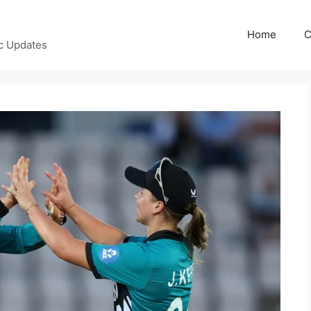
Home
C
c Updates