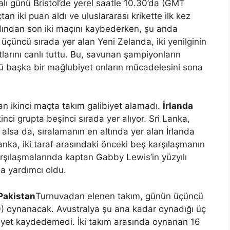
alı günü Bristol’de yerel saatle 10.30’da (GMT
n iki puan aldı ve uluslararası krikette ilk kez
 ardından son iki maçını kaybederken, şu anda
 üçüncü sırada yer alan Yeni Zelanda, iki yenilginin
tlarını canlı tuttu. Bu, savunan şampiyonların
 başka bir mağlubiyet onların mücadelesini sona
n ikinci maçta takım galibiyet alamadı.
İrlanda
inci grupta beşinci sırada yer alıyor. Sri Lanka,
i alsa da, sıralamanın en altında yer alan İrlanda
Lanka, iki taraf arasındaki önceki beş karşılaşmanın
arşılaşmalarında kaptan Gabby Lewis’in yüzyılı
na yardımcı oldu.
Pakistan
Turnuvadan elenen takım, günün üçüncü
) oynanacak. Avustralya şu ana kadar oynadığı üç
iyet kaydedemedi. İki takım arasında oynanan 16