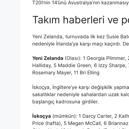
T20I’nin 14’ünü Avustralya’nın kazanmasıyla
Takım haberleri ve p
Yeni Zelanda, turnuvada ilk kez Susie Bate
nedeniyle İrlanda’ya karşı maçı kaçırdı. D
Yeni Zelanda
(Olası): 1 Georgia Plimmer, 2
Halliday, 5 Maddie Green, 6 Izzy Sharpe, 
Rosemary Mayer, 11 Bri Elling
İskoçya, İngiltere’ye karşı değişiklik yapm
sakatlıklar nedeniyle sahalardan uzak ka
başlangıç ​​kadrosuna girdiler.
İskoçya
(mümkün): 1 Darcy Carter, 2 Kathe
Price (hafta), 5 Megan McCall, 6 Briannaz