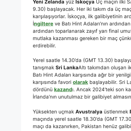
Yeni Zelanda
yüz
İskoçya
Üç maçın ilki S
9.30) başlayacak. Her iki takım da üç maçta
karşılaşıyorlar. İskoçya, ilk galibiyetinin
İ
ngiltere
ve Batı Hint Adaları’nın ardından
ardından toparlanarak zayıf yarı final umu
mutlaka kazanması gereken bir maç çünkü
erdirebilir.
Yerel saatle 14.30’da (GMT 13.30) başlaya
tanışmak
Sri Lanka
Altı takımdan oluşan ik
Batı Hint Adaları karşısında ağır bir yenilg
karşısında favori
olarak
başlayabilir. Sri 
dördünü
kazand
ı. Ancak 2024’teki son k
İrlanda’nın unutulmaz bir galibiyet alması
Yüksekten uçmak
Avustralya
üstlenmek
maçında yerel saatle 18.30’da (GMT 17.30
maçı da kazanırken, Pakistan henüz galib