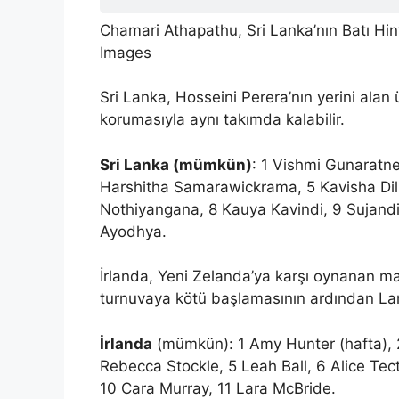
Chamari Athapathu, Sri Lanka’nın Batı Hin
Images
Sri Lanka, Hosseini Perera’nın yerini alan
korumasıyla aynı takımda kalabilir.
Sri Lanka (mümkün)
: 1 Vishmi Gunaratn
Harshitha Samarawickrama, 5 Kavisha Dilha
Nothiyangana, 8 Kauya Kavindi, 9 Sujand
Ayodhya.
İrlanda, Yeni Zelanda’ya karşı oynanan maçt
turnuvaya kötü başlamasının ardından Lar
İrlanda
(mümkün): 1 Amy Hunter (hafta), 
Rebecca Stockle, 5 Leah Ball, 6 Alice Tect
10 Cara Murray, 11 Lara McBride.