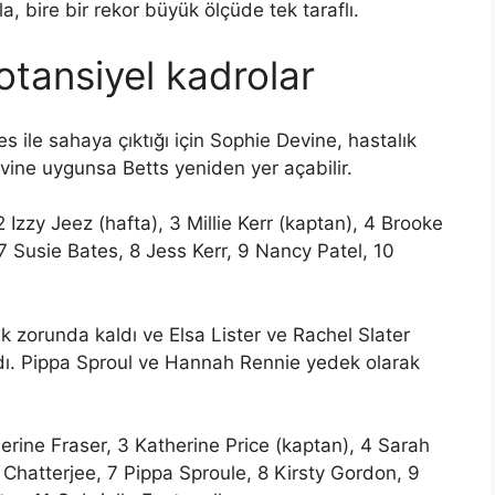
, bire bir rekor büyük ölçüde tek taraflı.
otansiyel kadrolar
s ile sahaya çıktığı için Sophie Devine, hastalık
evine uygunsa Betts yeniden yer açabilir.
 Izzy Jeez (hafta), 3 Millie Kerr (kaptan), 4 Brooke
7 Susie Bates, 8 Jess Kerr, 9 Nancy Patel, 10
ak zorunda kaldı ve Elsa Lister ve Rachel Slater
ldı. Pippa Sproul ve Hannah Rennie yedek olarak
rine Fraser, 3 Katherine Price (kaptan), 4 Sarah
 Chatterjee, 7 Pippa Sproule, 8 Kirsty Gordon, 9