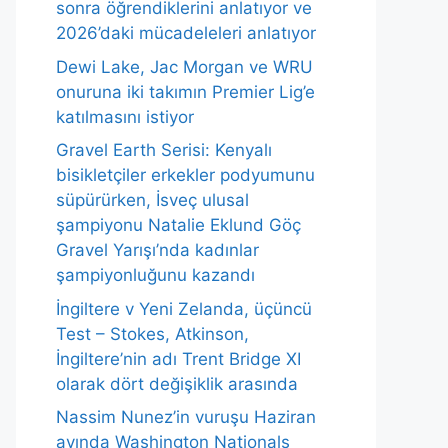
sonra öğrendiklerini anlatıyor ve
2026’daki mücadeleleri anlatıyor
Dewi Lake, Jac Morgan ve WRU
onuruna iki takımın Premier Lig’e
katılmasını istiyor
Gravel Earth Serisi: Kenyalı
bisikletçiler erkekler podyumunu
süpürürken, İsveç ulusal
şampiyonu Natalie Eklund Göç
Gravel Yarışı’nda kadınlar
şampiyonluğunu kazandı
İngiltere v Yeni Zelanda, üçüncü
Test – Stokes, Atkinson,
İngiltere’nin adı Trent Bridge XI
olarak dört değişiklik arasında
Nassim Nunez’in vuruşu Haziran
ayında Washington Nationals