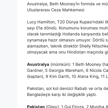
Avustralya, Beth Mooney’in formda ve mü
Uluslararası Ceza Mahkemesi
Lucy Hamilton, T20 Dünya Kupası’ndaki ilk
sayı 0’la döndü. Konumunu koruması muhte
olarak tanımladığı Hollanda karşısında bel
oynamaya hazır olmasını umuyor. Dörtlü sa
alamazken, teknik direktör Shelly Nitschk
olmayacak ama onu Hindistan maçında g
Avustralya
(mümkün): 1 Beth Mooney (haft
Gardner, 5 Georgia Wareham, 6 Nicola Ca
(kaptan), 9 Kim Garth, 10 Alana King, 11 
Pakistan, sol kol denizci Rabab ve orta der
Bangladeş’e karşı iki değişiklik yaptı.
Pakistan
(Olası): 1 Gul Firoza, 2 Muniba A