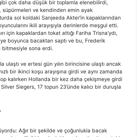
gibi çok daha düşük bir toplamla elenebilirdi,
ü, süpürmeleri ve kendinden emin ayak
ü turda sol koldaki Sanjeeda Akter’in kapaklarından
uncularını ikili arayışıyla derinlerde meşgul etti.
ırı için kapaklardan tokat attığı Fariha Trisna’ydı,
niye boyunca bacaktan saptı ve bu, Frederik
 bitmesiyle sona erdi.
 ulaştı ve ertesi gün yılın birincisine ulaştı ancak
hızlı bir ikinci koşu arayışına girdi ve aynı zamanda
top kalırken Hollanda bir kez daha çekişmeye girdi
e Silver Siegers, 17 topun 23’ünde kalıcı bir duruşla
r
nüyordu: Ağır bir şekilde ve çoğunlukla bacak