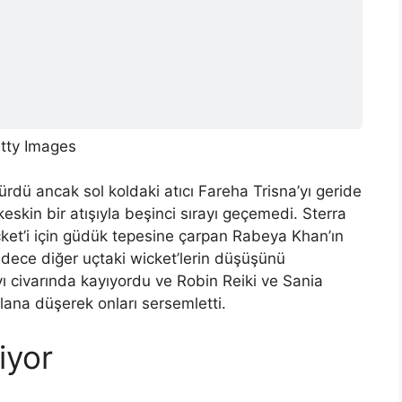
tty Images
dü ancak sol koldaki atıcı Fareha Trisna’yı geride
eskin bir atışıyla beşinci sırayı geçemedi. Sterra
cket’i için güdük tepesine çarpan Rabeya Khan’ın
adece diğer uçtaki wicket’lerin düşüşünü
ayı civarında kayıyordu ve Robin Reiki ve Sania
lana düşerek onları sersemletti.
iyor