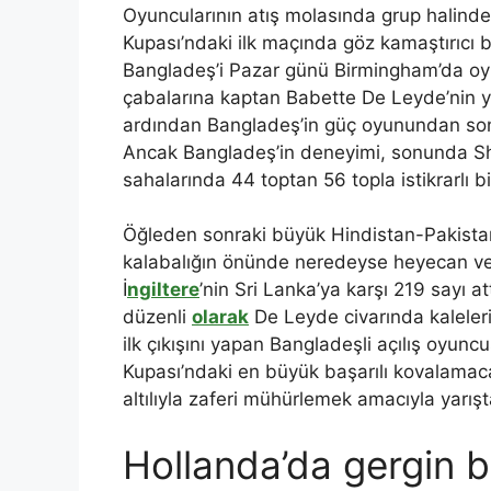
Oyuncularının atış molasında grup halinde
Kupası’ndaki ilk maçında göz kamaştırıcı b
Bangladeş’i Pazar günü Birmingham’da oyna
çabalarına kaptan Babette De Leyde’nin y
ardından Bangladeş’in güç oyunundan sonra
Ancak Bangladeş’in deneyimi, sonunda Sh
sahalarında 44 toptan 56 topla istikrarlı b
Öğleden sonraki büyük Hindistan-Pakista
kalabalığın önünde neredeyse heyecan veri
İ
ngiltere
’nin Sri Lanka’ya karşı 219 sayı a
düzenli
olarak
De Leyde civarında kaleleri 
ilk çıkışını yapan Bangladeşli açılış oyun
Kupası’ndaki en büyük başarılı kovalamacas
altılıyla zaferi mühürlemek amacıyla yarışt
Hollanda’da gergin b