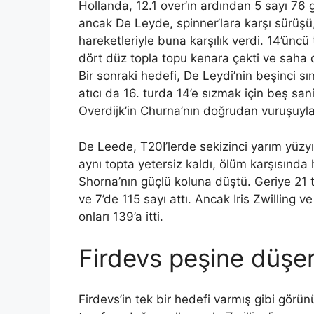
Hollanda, 12.1 over’ın ardından 5 sayı 76 
ancak De Leyde, spinner’lara karşı sürüş
hareketleriyle buna karşılık verdi. 14’ünc
dört düz topla topu kenara çekti ve saha oy
Bir sonraki hedefi, De Leydi’nin beşinci sın
atıcı da 16. turda 14’e sızmak için beş sa
Overdijk’in Churna’nın doğrudan vuruşuyla
De Leede, T20I’lerde sekizinci yarım yüzyıla
aynı topta yetersiz kaldı, ölüm karşısında 
Shorna’nın güçlü koluna düştü. Geriye 21 
ve 7’de 115 sayı attı. Ancak Iris Zwilling v
onları 139’a itti.
Firdevs peşine düşe
Firdevs’in tek bir hedefi varmış gibi görü