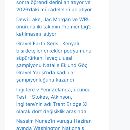
sonra öğrendiklerini anlatıyor ve
2026’daki mücadeleleri anlatıyor
Dewi Lake, Jac Morgan ve WRU
onuruna iki takımın Premier Lig’e
katılmasını istiyor
Gravel Earth Serisi: Kenyalı
bisikletçiler erkekler podyumunu
süpürürken, İsveç ulusal
şampiyonu Natalie Eklund Göç
Gravel Yarışı’nda kadınlar
şampiyonluğunu kazandı
İngiltere v Yeni Zelanda, üçüncü
Test – Stokes, Atkinson,
İngiltere’nin adı Trent Bridge XI
olarak dört değişiklik arasında
Nassim Nunez’in vuruşu Haziran
ayında Washington Nationals