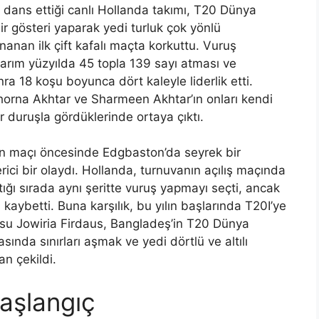
 dans ettiği canlı Hollanda takımı, T20 Dünya
ir gösteri yaparak yedi turluk çok yönlü
nan ilk çift kafalı maçta korkuttu. Vuruş
arım yüzyılda 45 topla 139 sayı atması ve
 18 koşu boyunca dört kaleyle liderlik etti.
orna Akhtar ve Sharmeen Akhtar’ın onları kendi
ir duruşla gördüklerinde ortaya çıktı.
n maçı öncesinde Edgbaston’da seyrek bir
ci bir olaydı. Hollanda, turnuvanın açılış maçında
ttığı sırada aynı şeritte vuruş yapmayı seçti, ancak
kaybetti. Buna karşılık, bu yılın başlarında T20I’ye
cusu Jowiria Firdaus, Bangladeş’in T20 Dünya
ında sınırları aşmak ve yedi dörtlü ve altılı
an çekildi.
aşlangıç