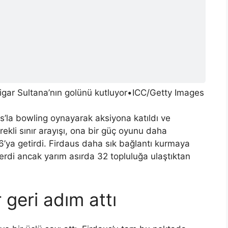
gar Sultana’nın golünü kutluyor
•
ICC/Getty Images
rs’la bowling oynayarak aksiyona katıldı ve
kli sınır arayışı, ona bir güç oyunu daha
46’ya getirdi. Firdaus daha sık bağlantı kurmaya
derdi ancak yarım asırda 32 topluluğa ulaştıktan
 geri adım attı