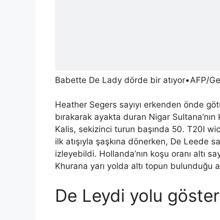
Babette De Lady dörde bir atıyor
•
AFP/Ge
Heather Segers sayıyı erkenden önde götür
bırakarak ayakta duran Nigar Sultana’nın k
Kalis, sekizinci turun başında 50. T20I wi
ilk atışıyla şaşkına dönerken, De Leede s
izleyebildi. Hollanda’nın koşu oranı altı s
Khurana yarı yolda altı topun bulunduğu a
De Leydi yolu göster