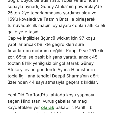
doğru büyük bir adım attı. Topla ve ardından
sopayla oynadı, Güney Afrika’nın powerplay’de
25’ten 2’ye toparlanmasına yardımcı oldu ve
159’u kovaladı ve Tazmin Brits ile birleşerek
turnuvadaki ilk maçını oynayarak onları altı kaleli
galibiyete taşıdı.
Cap ve İngilizler üçüncü wicket için 97 koşu
yaptılar ancak birlikte geçirdikleri süre
fırsatlardan mahrum değildi. Kapp, 9 ve 25’te iki
zor, 65’te ise basit bir şans yarattı, ancak 45
toptan 81’lik yenilgisiz bir gol atarak Güney
Afrika’yı evine gönderdi. Ayrıca Hindistan’ın
topla ilgili ana tehdidi Deepti Sharma’nın dört
üzerinden 44 sayı atmasıyla geçersiz kıldılar.
Yeni Old Trafford’da tahtada koşu yapmayı
seçen Hindistan, vuruş çabalarına maçı
kaybettikleri yer
olarak
bakabilir. Parıltılı bir