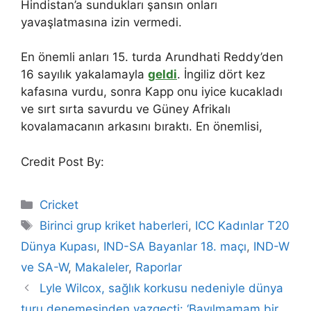
Hindistan’a sundukları şansın onları
yavaşlatmasına izin vermedi.
En önemli anları 15. turda Arundhati Reddy’den
16 sayılık yakalamayla
geldi
. İngiliz dört kez
kafasına vurdu, sonra Kapp onu iyice kucakladı
ve sırt sırta savurdu ve Güney Afrikalı
kovalamacanın arkasını bıraktı. En önemlisi,
Credit Post By:
Categories
Cricket
Tags
Birinci grup kriket haberleri
,
ICC Kadınlar T20
Dünya Kupası
,
IND-SA Bayanlar 18. maçı
,
IND-W
ve SA-W
,
Makaleler
,
Raporlar
Lyle Wilcox, sağlık korkusu nedeniyle dünya
turu denemesinden vazgeçti: ‘Bayılmamam bir