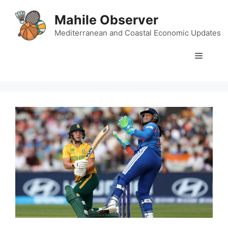
Skip
Mahile Observer
to
content
Mediterranean and Coastal Economic Updates
Menu