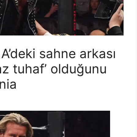
A’deki sahne arkası
az tuhaf’ olduğunu
nia