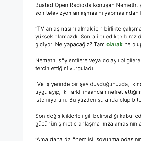
Busted Open Radio’da konuşan Nemeth, şir
son televizyon anlaşmasını yapmasından b
“TV anlaşmasını almak için birlikte çalı
yüksek olamazdı. Sonra ilerledikçe biraz 
gidiyor. Ne yapacağız? Tam
olarak
ne olup
Nemeth, söylentilere veya dolaylı bilgile
tercih ettiğini vurguladı.
“Ve iş yerinde bir şey duyduğunuzda, ikin
uygulayıp, iki farklı insandan nefret ettiğ
istemiyorum. Bu yüzden şu anda olup biten
Son değişikliklerle ilgili belirsizliği ka
gücünün şirketle anlaşma imzalamasının a
“Ama daha da önemlisi, soyunma odasının