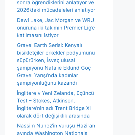
sonra öğrendiklerini anlatıyor ve
2026’daki mücadeleleri anlatıyor
Dewi Lake, Jac Morgan ve WRU
onuruna iki takımın Premier Lig’e
katılmasını istiyor
Gravel Earth Serisi: Kenyalı
bisikletçiler erkekler podyumunu
süpürürken, İsveç ulusal
şampiyonu Natalie Eklund Göç
Gravel Yarışı’nda kadınlar
şampiyonluğunu kazandı
İngiltere v Yeni Zelanda, üçüncü
Test – Stokes, Atkinson,
İngiltere’nin adı Trent Bridge XI
olarak dört değişiklik arasında
Nassim Nunez’in vuruşu Haziran
ayında Washington Nationals