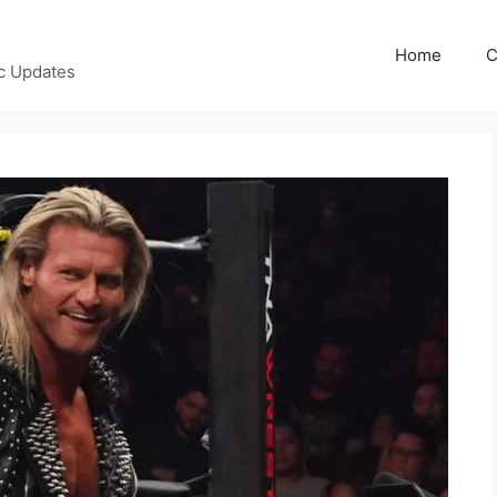
Home
C
c Updates