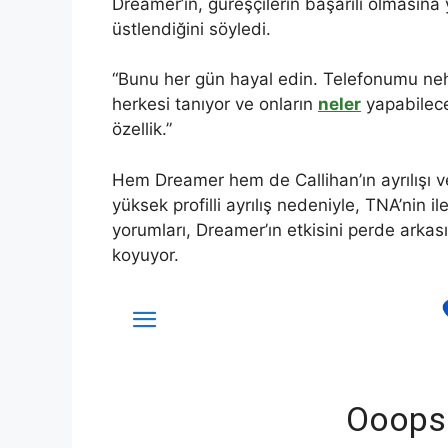
Dreamer’ın, güreşçilerin başarılı olmasın
üstlendiğini söyledi.
“Bunu her gün hayal edin. Telefonumu ne
herkesi tanıyor ve onların
neler
yapabilecek
özellik.”
Hem Dreamer hem de Callihan’ın ayrılışı 
yüksek profilli ayrılış nedeniyle, TNA’nin 
yorumları, Dreamer’ın etkisini perde arkas
koyuyor.