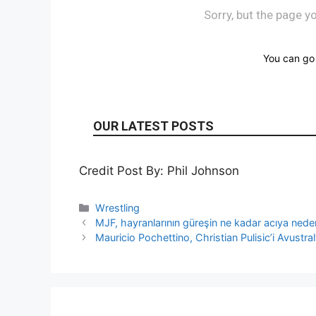
Credit Post By: Phil Johnson
Categories
Wrestling
MJF, hayranlarının güreşin ne kadar acıya ned
Mauricio Pochettino, Christian Pulisic’i Avustr