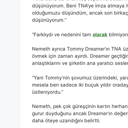
düşünüyorum. Beni TNA’ye imza atmaya ite
olduğumuzu düşündüm, ancak son birkaç a
düşünüyorum.”
“Farklıydı ve nedenini tam
olarak
bilmiyor
Nemeth ayrıca Tommy Dreamer’ın TNA üzer
övmek için zaman ayırdı. Dreamer geçtiği
anlaştıklarını ve şirketin ana yaratıcı sesl
“Yani Tommy’nin şovumuz üzerindeki, yaratı
mesela ben sadece iki buçuk yıldır oradayd
üstleniyordu.”
Nemeth, pek çok güreşçinin kartın herha
gurur duyduğunu ancak Dreamer’ın değerin
daha öteye uzandığını belirtti.