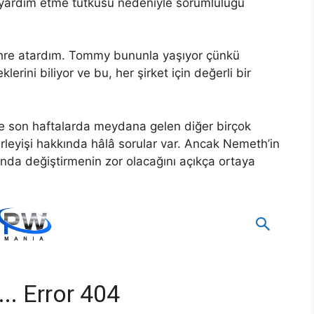
a yardım etme tutkusu nedeniyle sorumluluğu
hre atardım. Tommy bununla yaşıyor çünkü
lerini biliyor ve bu, her şirket için değerli bir
ve son haftalarda meydana gelen diğer birçok
ilerleyişi hakkında hâlâ sorular var. Ancak Nemeth’in
ında değiştirmenin zor olacağını açıkça ortaya