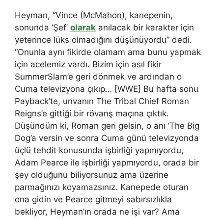
Heyman, “Vince (McMahon), kanepenin,
sonunda ‘Şef’
olarak
anılacak bir karakter için
yeterince lüks olmadığını düşünüyordu” dedi.
“Onunla aynı fikirde olamam ama bunu yapmak
için acelemiz vardı. Bizim için asıl fikir
SummerSlam’e geri dönmek ve ardından o
Cuma televizyona çıkıp… [WWE] Bu hafta sonu
Payback’te, unvanın The Tribal Chief Roman
Reigns’e gittiği bir rövanş maçına çıktık.
Düşündüm ki, Roman geri gelsin, o anı ‘The Big
Dog’a versin ve sonra Cuma günü televizyonda
üçlü tehdit konusunda işbirliği yapmıyordu,
Adam Pearce ile işbirliği yapmıyordu, orada bir
şey olduğunu biliyorsunuz ama üzerine
parmağınızı koyamazsınız. Kanepede oturan
ona gidin ve Pearce gitmeyi sabırsızlıkla
bekliyor, Heyman’ın orada ne işi var? Ama