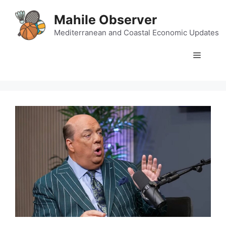
Skip
Mahile Observer
to
content
Mediterranean and Coastal Economic Updates
Menu