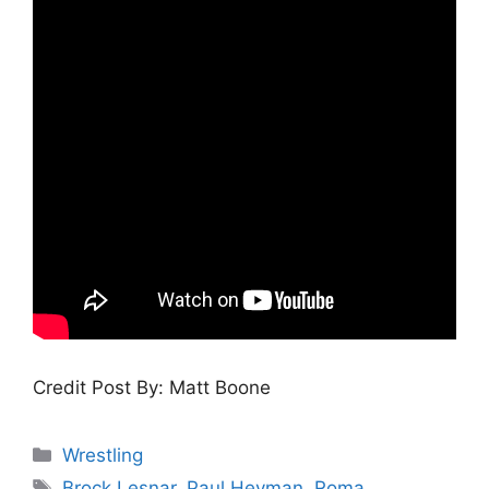
Credit Post By: Matt Boone
Categories
Wrestling
Tags
Brock Lesnar
,
Paul Heyman
,
Roma