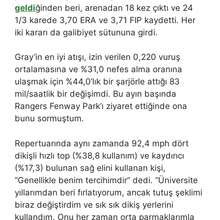
geldi
ğinden beri, arenadan 18 kez çıktı ve 24
1/3 karede 3,70 ERA ve 3,71 FIP kaydetti. Her
iki kararı da galibiyet sütununa girdi.
Gray’in en iyi atışı, izin verilen 0,220 vuruş
ortalamasına ve %31,0 nefes alma oranına
ulaşmak için %44,0’lık bir şarjörle attığı 83
mil/saatlik bir değişimdi. Bu ayın başında
Rangers Fenway Park’ı ziyaret ettiğinde ona
bunu sormuştum.
Repertuarında aynı zamanda 92,4 mph dört
dikişli hızlı top (%38,8 kullanım) ve kaydırıcı
(%17,3) bulunan sağ elini kullanan kişi,
“Genellikle benim tercihimdir” dedi. “Üniversite
yıllarımdan beri fırlatıyorum, ancak tutuş şeklimi
biraz değiştirdim ve sık sık dikiş yerlerini
kullandım. Onu her zaman orta parmaklarımla