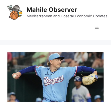
Skip
Mahile Observer
to
content
Mediterranean and Coastal Economic Updates
Menu