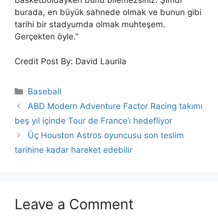
basketboldayken bunu bilemezsiniz. Şimdi
burada, en büyük sahnede olmak ve bunun gibi
tarihi bir stadyumda olmak muhteşem.
Gerçekten öyle.”
Credit Post By: David Laurila
Categories
Baseball
ABD Modern Adventure Factor Racing takımı
beş yıl içinde Tour de France’ı hedefliyor
Üç Houston Astros oyuncusu son teslim
tarihine kadar hareket edebilir
Leave a Comment