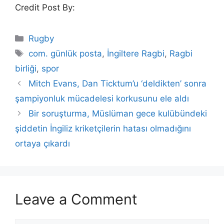
Credit Post By:
Categories
Rugby
Tags
com. günlük posta
,
İngiltere Ragbi
,
Ragbi
birliği
,
spor
Mitch Evans, Dan Ticktum’u ‘deldikten’ sonra
şampiyonluk mücadelesi korkusunu ele aldı
Bir soruşturma, Müslüman gece kulübündeki
şiddetin İngiliz kriketçilerin hatası olmadığını
ortaya çıkardı
Leave a Comment