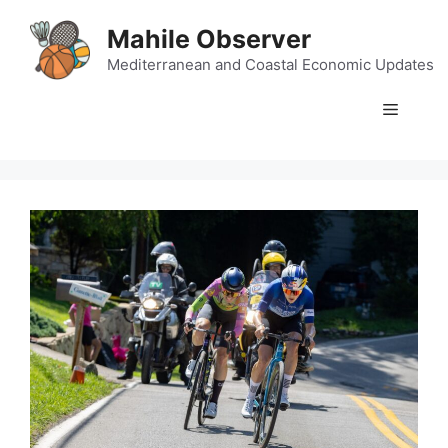
Skip
Mahile Observer
to
content
Mediterranean and Coastal Economic Updates
Menu