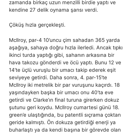
zamanda birkaç uzun menzilli birdie yaptı ve
kendine 27 delik oynama şansı verdi.
Çöküş hızla gerçekleşti.
McIlroy, par-4 10’uncu çim sahadan 365 yarda
aşağıya, sahaya doğru hızla ilerledi. Ancak tıpkı
ikinci turda yaptığı gibi, sahanın arkasına bir
hava takozu gönderdi ve öcü yaptı. Bunu 12 ve
14’te üçlü vuruşlu bir umacı takip ederek eşit
seviyeye getirdi. Daha sonra, 4. par-15’te
McIlroy iki metrelik bir par vuruşunu kaçırdı. 18
yaşındayken başka bir umacı onu 40’ta eve
getirdi ve Clarke’ın final turuna girerken dokuz
şutunu geri koydu. McIlroy cumartesi günü 18.
green’e ulaştığında, bu patentli sıçrama çoktan
geride kalmıştı. Ön dokuza getirdiği enerji ya
buharlaştı ya da kendi başına bir görevde olan