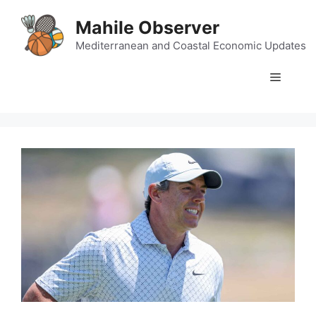
Skip
Mahile Observer
to
content
Mediterranean and Coastal Economic Updates
Menu