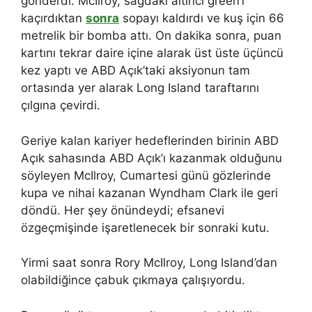
gönderdi. McIlroy, sağdaki altıncı green’i
kaçırdıktan
sonra
sopayı kaldırdı ve kuş için 66
metrelik bir bomba attı. On dakika sonra, puan
kartını tekrar daire içine alarak üst üste üçüncü
kez yaptı ve ABD Açık’taki aksiyonun tam
ortasında yer alarak Long Island taraftarını
çılgına çevirdi.
Geriye kalan kariyer hedeflerinden birinin ABD
Açık sahasında ABD Açık’ı kazanmak olduğunu
söyleyen McIlroy, Cumartesi günü gözlerinde
kupa ve nihai kazanan Wyndham Clark ile geri
döndü. Her şey önündeydi; efsanevi
özgeçmişinde işaretlenecek bir sonraki kutu.
Yirmi saat sonra Rory McIlroy, Long Island’dan
olabildiğince çabuk çıkmaya çalışıyordu.