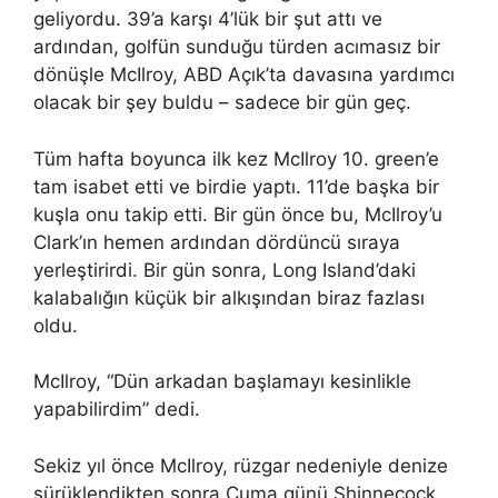
geliyordu. 39’a karşı 4’lük bir şut attı ve
ardından, golfün sunduğu türden acımasız bir
dönüşle McIlroy, ABD Açık’ta davasına yardımcı
olacak bir şey buldu – sadece bir gün geç.
Tüm hafta boyunca ilk kez McIlroy 10. green’e
tam isabet etti ve birdie yaptı. 11’de başka bir
kuşla onu takip etti. Bir gün önce bu, McIlroy’u
Clark’ın hemen ardından dördüncü sıraya
yerleştirirdi. Bir gün sonra, Long Island’daki
kalabalığın küçük bir alkışından biraz fazlası
oldu.
McIlroy, “Dün arkadan başlamayı kesinlikle
yapabilirdim” dedi.
Sekiz yıl önce McIlroy, rüzgar nedeniyle denize
sürüklendikten sonra Cuma günü Shinnecock