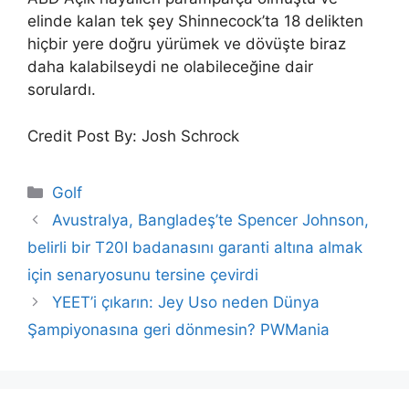
elinde kalan tek şey Shinnecock’ta 18 delikten
hiçbir yere doğru yürümek ve dövüşte biraz
daha kalabilseydi ne olabileceğine dair
sorulardı.
Credit Post By: Josh Schrock
Categories
Golf
Avustralya, Bangladeş’te Spencer Johnson,
belirli bir T20I badanasını garanti altına almak
için senaryosunu tersine çevirdi
YEET’i çıkarın: Jey Uso neden Dünya
Şampiyonasına geri dönmesin? PWMania