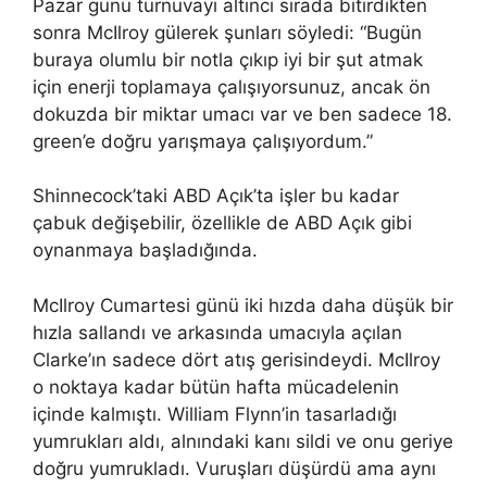
Pazar günü turnuvayı altıncı sırada bitirdikten
sonra McIlroy gülerek şunları söyledi: “Bugün
buraya olumlu bir notla çıkıp iyi bir şut atmak
için enerji toplamaya çalışıyorsunuz, ancak ön
dokuzda bir miktar umacı var ve ben sadece 18.
green’e doğru yarışmaya çalışıyordum.”
Shinnecock’taki ABD Açık’ta işler bu kadar
çabuk değişebilir, özellikle de ABD Açık gibi
oynanmaya başladığında.
McIlroy Cumartesi günü iki hızda daha düşük bir
hızla sallandı ve arkasında umacıyla açılan
Clarke’ın sadece dört atış gerisindeydi. McIlroy
o noktaya kadar bütün hafta mücadelenin
içinde kalmıştı. William Flynn’in tasarladığı
yumrukları aldı, alnındaki kanı sildi ve onu geriye
doğru yumrukladı. Vuruşları düşürdü ama aynı