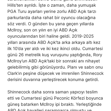
Hills’ten ayrıldı. İşte o zaman, daha yumuşak
PGA Turu ayarları yerine zorlu ABD Açık tarzı
parkurlarda daha rahat bir oyuncu olacağına
söz verdi. O günden bu yana geçen yıllarda
McIlroy, son on yılın en iyi ABD Açık
oyuncularından biri haline geldi. 2019-2025
yılları arasında ABD Açık’ta arka arkaya altı kez
ilk 10’da yer aldı ve iki kez ikinci oldu. Cumartesi
günü 26 metrelik kuş vuruşunu yaptığında, Rory
McIlroy’un ABD Açık’taki bir sonraki anı nihayet
gelebilirmiş gibi görünüyordu. Planı ve sabrı onu
Clark’ın peşine düşecek ve imrenilen Shinnecock
derisini duvarına yerleştirecek konuma getirdi.
Shinnecock daha sonra saman yapıcıyı teslim
etti ve Cumartesi günü Peconic Körfezi boyunca
güneş batarken McIlroy ipi bıraktı. Yerleştiğinde
ABD Açık hayalleri paramparça olmuştu ve