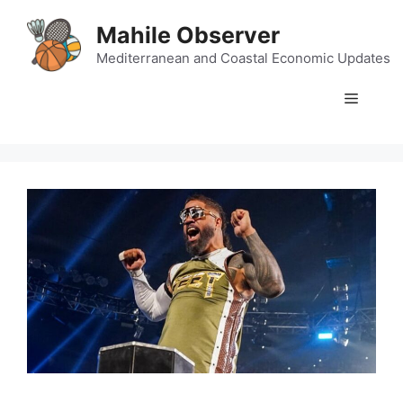
Skip
Mahile Observer
to
content
Mediterranean and Coastal Economic Updates
Menu