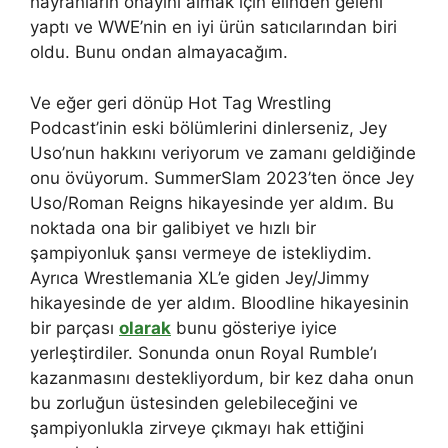
hayranların onayını almak için elinden geleni
yaptı ve WWE’nin en iyi ürün satıcılarından biri
oldu. Bunu ondan almayacağım.
Ve eğer geri dönüp Hot Tag Wrestling
Podcast’inin eski bölümlerini dinlerseniz, Jey
Uso’nun hakkını veriyorum ve zamanı geldiğinde
onu övüyorum. SummerSlam 2023’ten önce Jey
Uso/Roman Reigns hikayesinde yer aldım. Bu
noktada ona bir galibiyet ve hızlı bir
şampiyonluk şansı vermeye de istekliydim.
Ayrıca Wrestlemania XL’e giden Jey/Jimmy
hikayesinde de yer aldım. Bloodline hikayesinin
bir parçası
olarak
bunu gösteriye iyice
yerleştirdiler. Sonunda onun Royal Rumble’ı
kazanmasını destekliyordum, bir kez daha onun
bu zorluğun üstesinden gelebileceğini ve
şampiyonlukla zirveye çıkmayı hak ettiğini