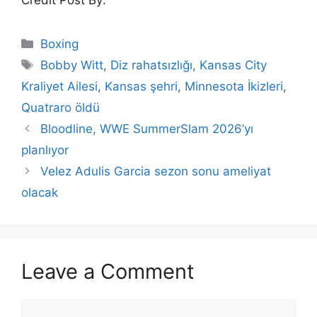
Credit Post By:
Categories
Boxing
Tags
Bobby Witt
,
Diz rahatsızlığı
,
Kansas City
Kraliyet Ailesi
,
Kansas şehri
,
Minnesota İkizleri
,
Quatraro öldü
Bloodline, WWE SummerSlam 2026’yı
planlıyor
Velez Adulis Garcia sezon sonu ameliyat
olacak
Leave a Comment
Comment