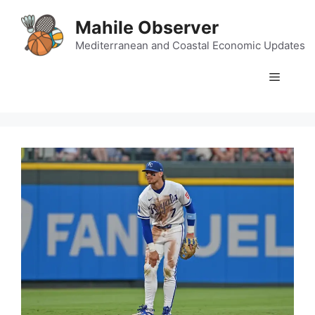
Skip
Mahile Observer
to
content
Mediterranean and Coastal Economic Updates
Menu