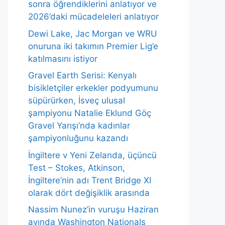
sonra öğrendiklerini anlatıyor ve
2026’daki mücadeleleri anlatıyor
Dewi Lake, Jac Morgan ve WRU
onuruna iki takımın Premier Lig’e
katılmasını istiyor
Gravel Earth Serisi: Kenyalı
bisikletçiler erkekler podyumunu
süpürürken, İsveç ulusal
şampiyonu Natalie Eklund Göç
Gravel Yarışı’nda kadınlar
şampiyonluğunu kazandı
İngiltere v Yeni Zelanda, üçüncü
Test – Stokes, Atkinson,
İngiltere’nin adı Trent Bridge XI
olarak dört değişiklik arasında
Nassim Nunez’in vuruşu Haziran
ayında Washington Nationals