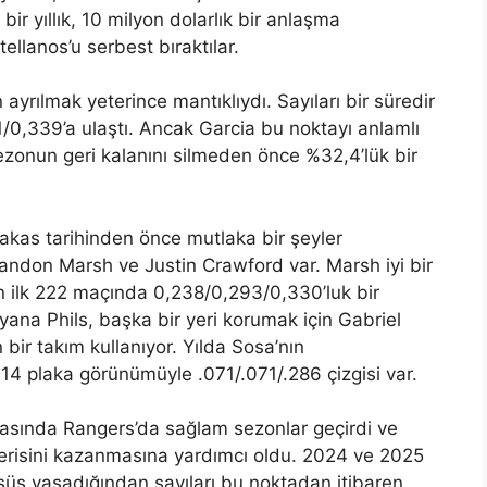
 bir yıllık, 10 milyon dolarlık bir anlaşma
llanos’u serbest bıraktılar.
ayrılmak yeterince mantıklıydı. Sayıları bir süredir
1/0,339’a ulaştı. Ancak Garcia bu noktayı anlamlı
ezonun geri kalanını silmeden önce %32,4’lük bir
 takas tarihinden önce mutlaka bir şeyler
Brandon Marsh ve Justin Crawford var. Marsh iyi bir
n ilk 222 maçında 0,238/0,293/0,330’luk bir
 yana Phils, başka bir yeri korumak için Gabriel
ir takım kullanıyor. Yılda Sosa’nın
 14 plaka görünümüyle .071/.071/.286 çizgisi var.
arasında Rangers’da sağlam sezonlar geçirdi ve
erisini kazanmasına yardımcı oldu. 2024 ve 2025
şüş yaşadığından sayıları bu noktadan itibaren