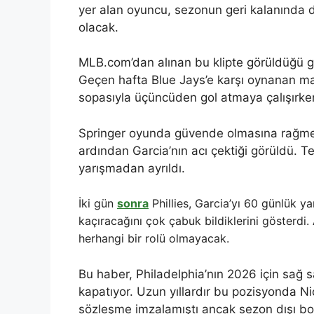
yer alan oyuncu, sezonun geri kalanında
olacak.
MLB.com’dan alınan bu klipte görüldüğü gib
Geçen hafta Blue Jays’e karşı oynanan 
sopasıyla üçüncüden gol atmaya çalışırken
Springer oyunda güvende olmasına rağmen 
ardından Garcia’nın acı çektiği görüldü. T
yarışmadan ayrıldı.
İki gün
sonra
Phillies, Garcia’yı 60 günlük y
kaçıracağını çok çabuk bildiklerini gösterdi.
herhangi bir rolü olmayacak.
Bu haber, Philadelphia’nın 2026 için sağ sa
kapatıyor. Uzun yıllardır bu pozisyonda Nic
sözleşme imzalamıştı ancak sezon dışı 