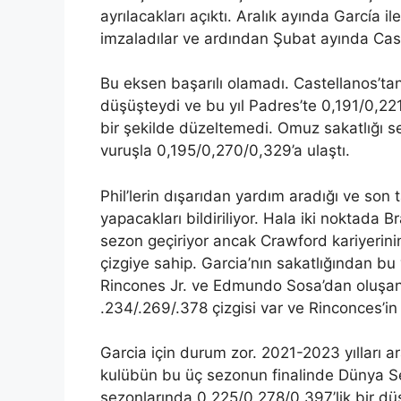
ayrılacakları açıktı. Aralık ayında García ile
imzaladılar ve ardından Şubat ayında Caste
Bu eksen başarılı olamadı. Castellanos’tan 
düşüşteydi ve bu yıl Padres’te 0,191/0,22
bir şekilde düzeltemedi. Omuz sakatlığı s
vuruşla 0,195/0,270/0,329’a ulaştı.
Phil’lerin dışarıdan yardım aradığı ve son
yapacakları bildiriliyor. Hala iki noktada 
sezon geçiriyor ancak Crawford kariyerini
çizgiye sahip. Garcia’nın sakatlığından bu
Rincones Jr. ve Edmundo Sosa’dan oluşan b
.234/.269/.378 çizgisi var ve Rinconces’in
Garcia için durum zor. 2021-2023 yılları 
kulübün bu üç sezonun finalinde Dünya S
sezonlarında 0,225/0,278/0,397’lik bir dü