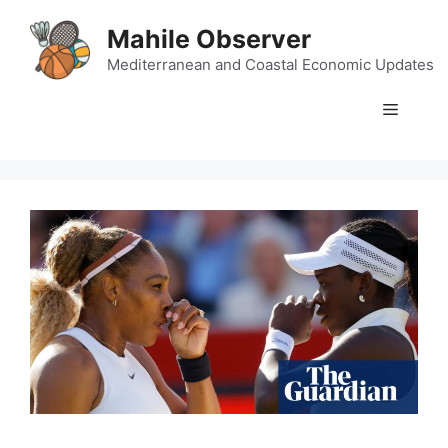
Skip
Mahile Observer
to
content
Mediterranean and Coastal Economic Updates
Menu