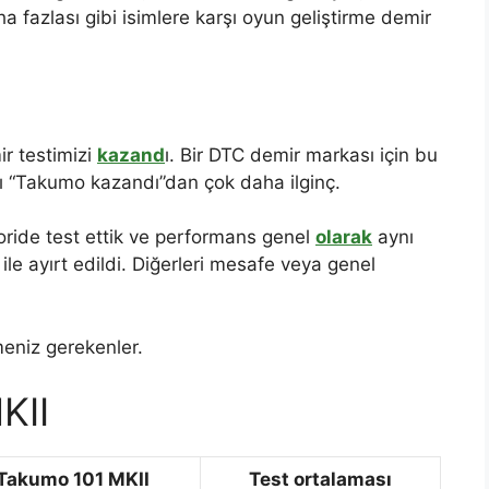
 fazlası gibi isimlere karşı oyun geliştirme demir
r testimizi
kazand
ı. Bir DTC demir markası için bu
ı “Takumo kazandı”dan çok daha ilginç.
goride test ettik ve performans genel
olarak
aynı
 ile ayırt edildi. Diğerleri mesafe veya genel
eniz gerekenler.
KII
Takumo 101 MKII
Test ortalaması