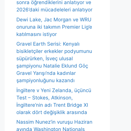
sonra öğrendiklerini anlatıyor ve
2026’daki mücadeleleri anlatıyor
Dewi Lake, Jac Morgan ve WRU
onuruna iki takımın Premier Lig’e
katılmasını istiyor
Gravel Earth Serisi: Kenyalı
bisikletçiler erkekler podyumunu
süpürürken, İsveç ulusal
şampiyonu Natalie Eklund Göç
Gravel Yarışı’nda kadınlar
şampiyonluğunu kazandı
İngiltere v Yeni Zelanda, üçüncü
Test – Stokes, Atkinson,
İngiltere’nin adı Trent Bridge XI
olarak dört değişiklik arasında
Nassim Nunez’in vuruşu Haziran
ayında Washington Nationals