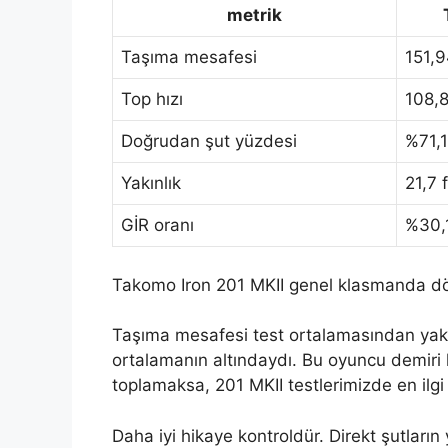
metrik
Taşıma mesafesi
151,9
Top hızı
108,8
Doğrudan şut yüzdesi
%71,
Yakınlık
21,7 f
GİR oranı
%30,
Takomo Iron 201 MKII genel klasmanda d
Taşıma mesafesi test ortalamasından yakl
ortalamanın altındaydı. Bu oyuncu demiri
toplamaksa, 201 MKII testlerimizde en ilgi 
Daha iyi hikaye kontroldür. Direkt şutları