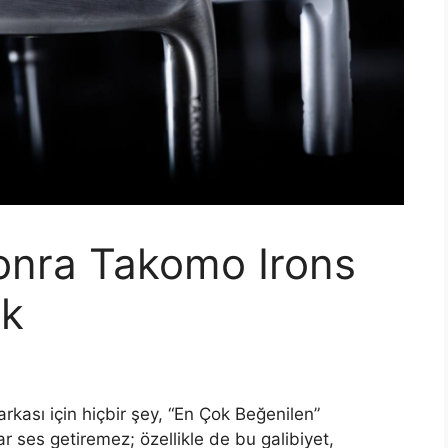
onra Takomo Irons
ek
rkası için hiçbir şey, “En Çok Beğenilen”
ar ses getiremez; özellikle de bu galibiyet,