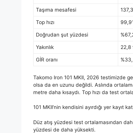
Taşıma mesafesi
137,
Top hızı
99,91
Doğrudan şut yüzdesi
%67,
Yakınlık
22,8 f
GİR oranı
%33,
Takomo Iron 101 MKII, 2026 testimizde g
olsa da en uzunu değildi. Aslında ortalam
metre daha kısaydı. Top hızı da test ortal
101 MKII’nin kendisini ayırdığı yer kayıt kat
Düz atış yüzdesi test ortalamasından daha i
yüzdesi de daha yüksekti.