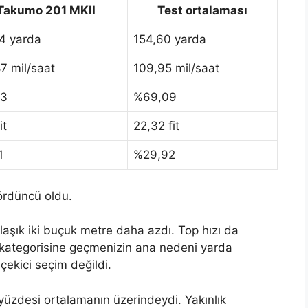
Takumo 201 MKII
Test ortalaması
4 yarda
154,60 yarda
7 mil/saat
109,95 mil/saat
13
%69,09
it
22,32 fit
1
%29,92
ördüncü oldu.
aşık iki buçuk metre daha azdı. Top hızı da
 kategorisine geçmenizin ana nedeni yarda
çekici seçim değildi.
n yüzdesi ortalamanın üzerindeydi. Yakınlık