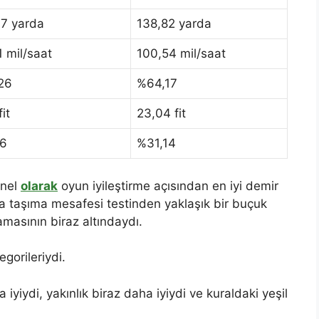
37 yarda
138,82 yarda
 mil/saat
100,54 mil/saat
26
%64,17
it
23,04 fit
6
%31,14
enel
olarak
oyun iyileştirme açısından en iyi demir
a taşıma mesafesi testinden yaklaşık bir buçuk
amasının biraz altındaydı.
egorileriydi.
yiydi, yakınlık biraz daha iyiydi ve kuraldaki yeşil