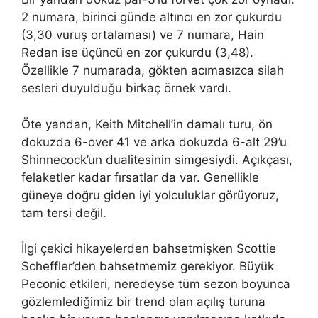
2 numara, birinci günde altıncı en zor çukurdu
(3,30 vuruş ortalaması) ve 7 numara, Hain
Redan ise üçüncü en zor çukurdu (3,48).
Özellikle 7 numarada, gökten acımasızca silah
sesleri duyulduğu birkaç örnek vardı.
Öte yandan, Keith Mitchell’in damalı turu, ön
dokuzda 6-over 41 ve arka dokuzda 6-alt 29’u
Shinnecock’un dualitesinin simgesiydi. Açıkçası,
felaketler kadar fırsatlar da var. Genellikle
güneye doğru giden iyi yolculuklar görüyoruz,
tam tersi değil.
İlgi çekici hikayelerden bahsetmişken Scottie
Scheffler’den bahsetmemiz gerekiyor. Büyük
Peconic etkileri, neredeyse tüm sezon boyunca
gözlemlediğimiz bir trend olan açılış turuna