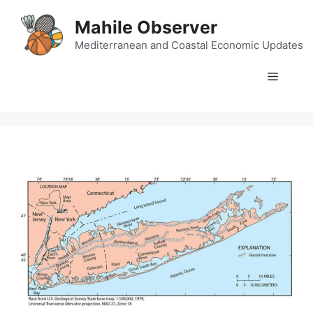
Skip
Mahile Observer
to
content
Mediterranean and Coastal Economic Updates
Menu