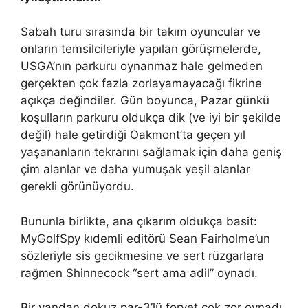
Sabah turu sırasında bir takım oyuncular ve
onların temsilcileriyle yapılan görüşmelerde,
USGA’nın parkuru oynanmaz hale gelmeden
gerçekten çok fazla zorlayamayacağı fikrine
açıkça değindiler. Gün boyunca, Pazar günkü
koşulların parkuru oldukça dik (ve iyi bir şekilde
değil) hale getirdiği Oakmont’ta geçen yıl
yaşananların tekrarını sağlamak için daha geniş
çim alanlar ve daha yumuşak yeşil alanlar
gerekli görünüyordu.
Bununla birlikte, ana çıkarım oldukça basit:
MyGolfSpy kıdemli editörü Sean Fairholme’un
sözleriyle sis gecikmesine ve sert rüzgarlara
rağmen Shinnecock “sert ama adil” oynadı.
Bir yandan dokuz par-3’lü forvet çok zor oynadı.