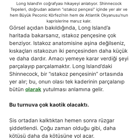
Long Island’ın coğrafyası hikayeyi anlatıyor. Shinnecock
Tepeleri, doğrudan adanın “ıstakoz pençesi” içinde yer alır ve
hem Büyük Peconic Körfezi’nin hem de Atlantik Okyanusu’nun
kaprislerine maruz kalır.
Görsel açıdan bakıldığında, Long Island’a
haritada bakarsanız, ıstakoz pençesine çok
benziyor. Istakoz anatomisine aşina değilseniz,
kıskaçları ıstakozun iki pençesinden daha küçük
ve daha dardır. Amacı yemeye karar verdiği şeyi
parçalayıp parçalamaktır. Long Island’daki
Shinnecock, bir “ıstakoz pençesinin” ortasında
yer alır; bu, onun olası tek kaderinin parçalanıp
bütün
olarak
yutulması anlamına gelir.
Bu turnuva çok kaotik olacaktı.
Sis ortadan kalktıktan hemen sonra rüzgar
şiddetlendi. Çoğu zaman olduğu gibi, daha
kötüsü daha da kötüsüne yol açar.