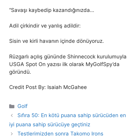
“Savaşı kaybedip kazandığınızda…
Adil çirkindir ve yanlış adildir:
Sisin ve kirli havanın içinde dönüyoruz.
Rüzgarlı açılış gününde Shinnecock kurulumuyla
USGA Spot On yazısı ilk olarak MyGolfSpy’da
göründü.
Credit Post By: Isaiah McGahee
Categories
Golf
Sıfıra 50: En kötü puana sahip sürücüden en
iyi puana sahip sürücüye geçtiniz
Testlerimizden sonra Takomo Irons