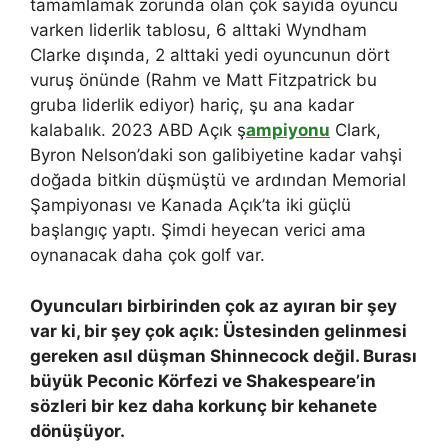
tamamlamak zorunda olan çok sayıda oyuncu
varken liderlik tablosu, 6 alttaki Wyndham
Clarke dışında, 2 alttaki yedi oyuncunun dört
vuruş önünde (Rahm ve Matt Fitzpatrick bu
gruba liderlik ediyor) hariç, şu ana kadar
kalabalık. 2023 ABD Açık ş
ampiyonu
Clark,
Byron Nelson’daki son galibiyetine kadar vahşi
doğada bitkin düşmüştü ve ardından Memorial
Şampiyonası ve Kanada Açık’ta iki güçlü
başlangıç ​​yaptı. Şimdi heyecan verici ama
oynanacak daha çok golf var.
Oyuncuları birbirinden çok az ayıran bir şey
var ki, bir şey çok açık: Üstesinden gelinmesi
gereken asıl düşman Shinnecock değil. Burası
büyük Peconic Körfezi ve Shakespeare’in
sözleri bir kez daha korkunç bir kehanete
dönüşüyor.