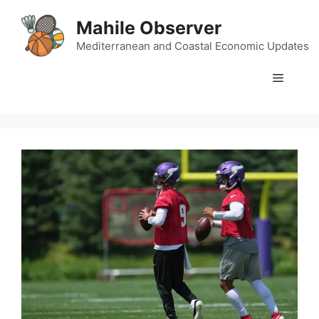
Skip
Mahile Observer
to
content
Mediterranean and Coastal Economic Updates
Menu