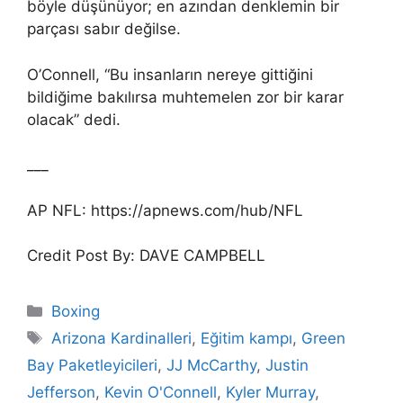
böyle düşünüyor; en azından denklemin bir
parçası sabır değilse.
O’Connell, “Bu insanların nereye gittiğini
bildiğime bakılırsa muhtemelen zor bir karar
olacak” dedi.
___
AP NFL: https://apnews.com/hub/NFL
Credit Post By: DAVE CAMPBELL
Categories
Boxing
Tags
Arizona Kardinalleri
,
Eğitim kampı
,
Green
Bay Paketleyicileri
,
JJ McCarthy
,
Justin
Jefferson
,
Kevin O'Connell
,
Kyler Murray
,