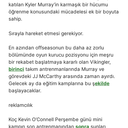
katılan Kyler Murray’in karmaşık bir hücumu
öğrenme konusundaki mücadelesi ek bir boyuta
sahip.
Sırayla hareket etmesi gerekiyor.
En azından offseasonun bu daha az zorlu
bölümünde oyun kurucu pozisyonu için meşru
bir rekabet başlatmaya kararlı olan Vikingler,
birinci
takım antrenmanlarında Murray ve
görevdeki JJ McCarthy arasında zaman ayırdı.
Gelecek ay da eğitim kamplarına bu ş
ekilde
başlayacaklar.
reklamcılık
Koç Kevin O’Connell Perşembe günü mini
kampın son antrenmanından
sonra
şunları