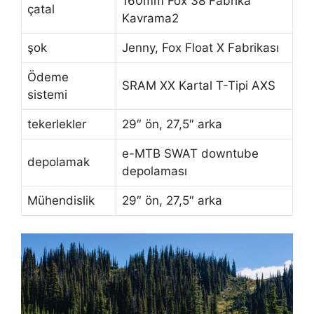
160mm Fox 38 Fabrika
çatal
Kavrama2
şok
Jenny, Fox Float X Fabrikası
Ödeme
SRAM XX Kartal T-Tipi AXS
sistemi
tekerlekler
29″ ön, 27,5″ arka
e-MTB SWAT downtube
depolamak
depolaması
Mühendislik
29″ ön, 27,5″ arka