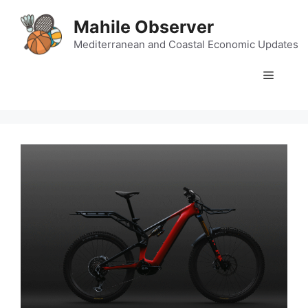
Skip
Mahile Observer
to
content
Mediterranean and Coastal Economic Updates
Menu