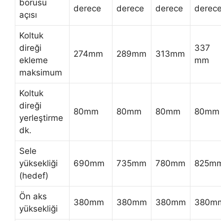
borusu
derece
derece
derece
derec
açısı
Koltuk
direği
337
274mm
289mm
313mm
ekleme
mm
maksimum
Koltuk
direği
80mm
80mm
80mm
80mm
yerleştirme
dk.
Sele
yüksekliği
690mm
735mm
780mm
825m
(hedef)
Ön aks
380mm
380mm
380mm
380m
yüksekliği