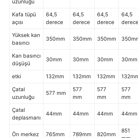
uzunluğu
Kafa tüpü
64,5
64,5
64,5
64,5
açısı
derece
derece
derece
derec
Yüksek kan
350mm
350mm
350mm
350m
basıncı
Kan basıncı
30mm
30mm
30mm
30mm
düşüşü
etki
132mm
132mm
132mm
132m
Çatal
577
577
577
577 mm
uzunluğu
mm
mm
mm
Çatal
44mm
44mm
44mm
44mm
deplasmanı
851
Ön merkez
765mm
789mm
820mm