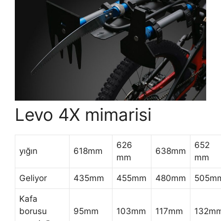
Levo 4X mimarisi
626
652
yığın
618mm
638mm
mm
mm
Geliyor
435mm
455mm
480mm
505m
Kafa
borusu
95mm
103mm
117mm
132m