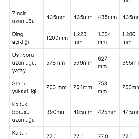
mm
Zincir
435mm
435mm
435mm
435m
uzunluğu
Dingil
1.223
1.254
1.286
1200mm
açıklığı
mm
mm
mm
Üst boru
627
uzunluğu,
578mm
599mm
655m
mm
yatay
Stand
753
753 mm
754mm
758m
yüksekliği
mm
Koltuk
borusu
390mm
405mm
425mm
445m
uzunluğu
Koltuk
77.0
77.0
77.0
77.0