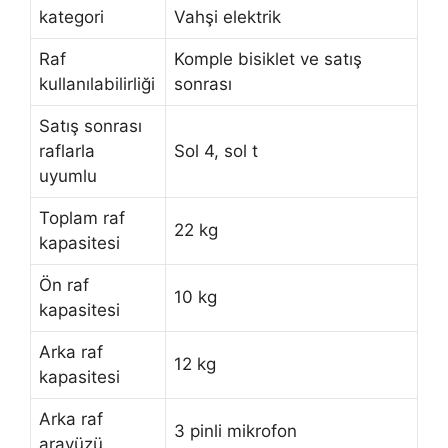
kategori
Vahşi elektrik
Raf
Komple bisiklet ve satış
kullanılabilirliği
sonrası
Satış sonrası
raflarla
Sol 4, sol t
uyumlu
Toplam raf
22 kg
kapasitesi
Ön raf
10 kg
kapasitesi
Arka raf
12 kg
kapasitesi
Arka raf
3 pinli mikrofon
arayüzü