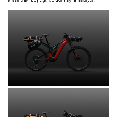
arasındaki boşluğu doldurmayı amaçlıyor.