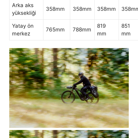
Arka aks
358mm
358mm
358mm
358m
yüksekliği
Yatay ön
819
851
765mm
788mm
merkez
mm
mm