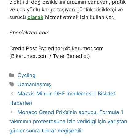
elektrikli dağ bisikletini arazinin canavarı, pratik
ve çok yönlü kargo taşıyan günlük bisikletçi ve
sürücü
olarak
hizmet etmek için kullanıyor.
Specialized.com
Credit Post By: editor@bikerumor.com
(Bikerumor.com / Tyler Benedict)
Categories
Cycling
Tags
Uzmanlaşmış
Maxxis Minion DHF İncelemesi | Bisiklet
Haberleri
Monaco Grand Prix’sinin sonucu, Formula 1
takımının protestosuna izin verildiği için yarıştan
günler sonra tekrar değişebilir