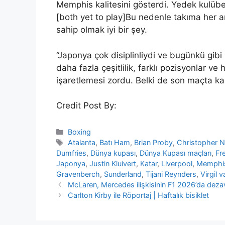
Memphis kalitesini gösterdi. Yedek kulübes
[both yet to play]Bu nedenle takıma her an
sahip olmak iyi bir şey.
“Japonya çok disiplinliydi ve bugünkü gi
daha fazla çeşitlilik, farklı pozisyonlar v
işaretlemesi zordu. Belki de son maçta ka
Credit Post By:
Categories
Boxing
Tags
Atalanta
,
Batı Ham
,
Brian Proby
,
Christopher N
Dumfries
,
Dünya kupası
,
Dünya Kupası maçları
,
Fr
Japonya
,
Justin Kluivert
,
Katar
,
Liverpool
,
Memphi
Gravenberch
,
Sunderland
,
Tijani Reynders
,
Virgil v
McLaren, Mercedes ilişkisinin F1 2026’da dezava
Carlton Kirby ile Röportaj | Haftalık bisiklet