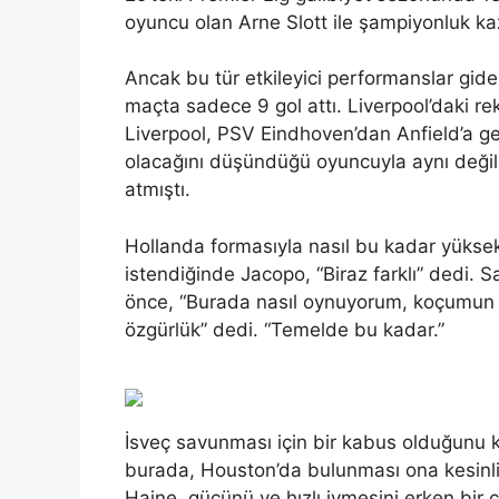
oyuncu olan Arne Slott ile şampiyonluk ka
Ancak bu tür etkileyici performanslar gid
maçta sadece 9 gol attı. Liverpool’daki r
Liverpool, PSV Eindhoven’dan Anfield’a geç
olacağını düşündüğü oyuncuyla aynı değil
atmıştı.
Hollanda formasıyla nasıl bu kadar yüksek
istendiğinde Jacopo, “Biraz farklı” dedi. 
önce, “Burada nasıl oynuyorum, koçumun o
özgürlük” dedi. “Temelde bu kadar.”
İsveç savunması için bir kabus olduğunu k
burada, Houston’da bulunması ona kesinl
Haine, gücünü ve hızlı ivmesini erken bir çi