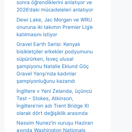
sonra öğrendiklerini anlatıyor ve
2026’daki mücadeleleri anlatıyor
Dewi Lake, Jac Morgan ve WRU
onuruna iki takımın Premier Lig’e
katılmasını istiyor
Gravel Earth Serisi: Kenyalı
bisikletçiler erkekler podyumunu
süpürürken, İsveç ulusal
şampiyonu Natalie Eklund Göç
Gravel Yarışı’nda kadınlar
şampiyonluğunu kazandı
İngiltere v Yeni Zelanda, üçüncü
Test – Stokes, Atkinson,
İngiltere’nin adı Trent Bridge XI
olarak dört değişiklik arasında
Nassim Nunez’in vuruşu Haziran
ayında Washington Nationals