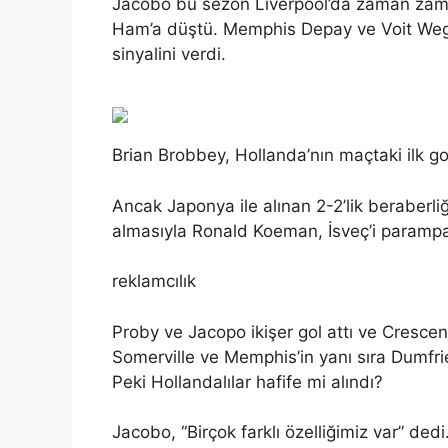
Jacobo bu sezon Liverpool’da zaman zama
Ham’a düştü. Memphis Depay ve Voit Wegho
sinyalini verdi.
Brian Brobbey, Hollanda’nın maçtaki ilk go
Ancak Japonya ile alınan 2-2’lik beraberl
almasıyla Ronald Koeman, İsveç’i parampa
reklamcılık
Proby ve Jacopo ikişer gol attı ve Crescen
Somerville ve Memphis’in yanı sıra Dumfri
Peki Hollandalılar hafife mi alındı?
Jacobo, “Birçok farklı özelliğimiz var” dedi