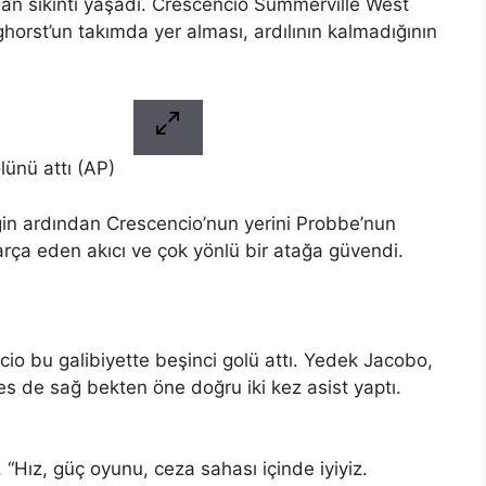
n sıkıntı yaşadı. Crescencio Summerville West
rst’un takımda yer alması, ardılının kalmadığının
lünü attı (AP)
iğin ardından Crescencio’nun yerini Probbe’nun
rça eden akıcı ve çok yönlü bir atağa güvendi.
cio bu galibiyette beşinci golü attı. Yedek Jacobo,
es de sağ bekten öne doğru iki kez asist yaptı.
. “Hız, güç oyunu, ceza sahası içinde iyiyiz.