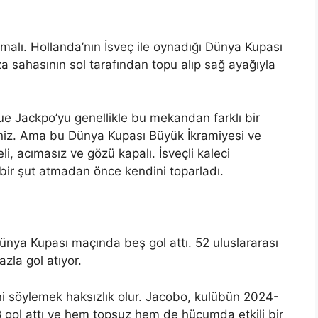
lmalı. Hollanda’nın İsveç ile oynadığı Dünya Kupası
 sahasının sol tarafından topu alıp sağ ayağıyla
e Jackpo’yu genellikle bu mekandan farklı bir
iniz. Ama bu Dünya Kupası Büyük İkramiyesi ve
i, acımasız ve gözü kapalı. İsveçli kaleci
bir şut atmadan önce kendini toparladı.
Dünya Kupası maçında beş gol attı. 52 uluslararası
zla gol atıyor.
ni söylemek haksızlık olur. Jacobo, kulübün 2024-
8 gol attı ve hem topsuz hem de hücumda etkili bir