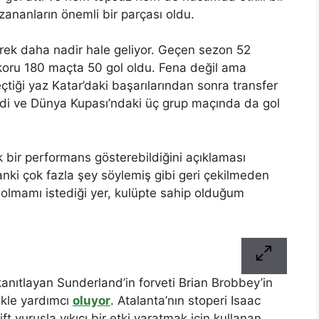
zananların önemli bir parçası oldu.
erek daha nadir hale geliyor. Geçen sezon 52
ekoru 180 maçta 50 gol oldu. Fena değil ama
tiği yaz Katar’daki başarılarından sonra transfer
di ve Dünya Kupası’ndaki üç grup maçında da gol
 bir performans gösterebildiğini açıklaması
Sanki çok fazla şey söylemiş gibi geri çekilmeden
lmamı istediği yer, kulüpte sahip olduğum
anıtlayan Sunderland’in forveti Brian Brobbey’in
ikle yardımcı
oluyor
. Atalanta’nın stoperi Isaac
ft vuruşla yıkıcı bir etki yaratmak için kullanan