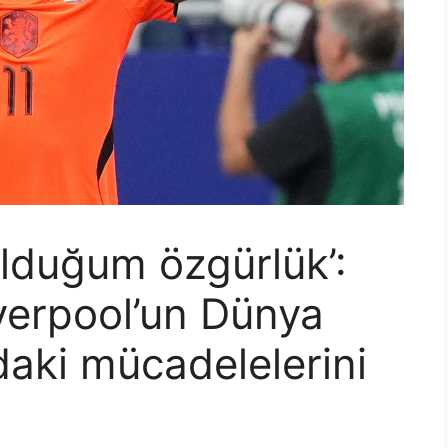
 olduğum özgürlük’:
verpool’un Dünya
daki mücadelelerini