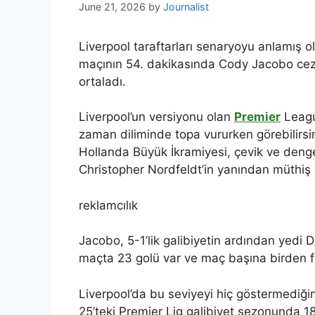
June 21, 2026
by
Journalist
Liverpool taraftarları senaryoyu anlamış o
maçının 54. dakikasında Cody Jacobo ceza
ortaladı.
Liverpool’un versiyonu olan
Premier
Leagu
zaman diliminde topa vururken görebilirs
Hollanda Büyük İkramiyesi, çevik ve dengel
Christopher Nordfeldt’in yanından müthiş 
reklamcılık
Jacobo, 5-1’lik galibiyetin ardından yedi 
maçta 23 golü var ve maç başına birden fa
Liverpool’da bu seviyeyi hiç göstermediği
25’teki Premier Lig galibiyet sezonunda 1