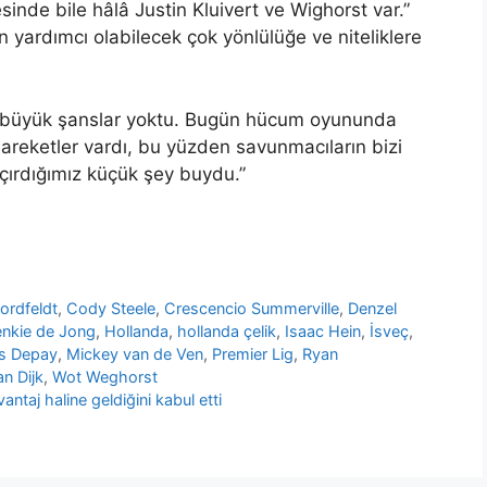
inde bile hâlâ Justin Kluivert ve Wighorst var.”
 yardımcı olabilecek çok yönlülüğe ve niteliklere
bi büyük şanslar yoktu. Bugün hücum oyununda
e hareketler vardı, bu yüzden savunmacıların bizi
çırdığımız küçük şey buydu.”
ordfeldt
,
Cody Steele
,
Crescencio Summerville
,
Denzel
enkie de Jong
,
Hollanda
,
hollanda çelik
,
Isaac Hein
,
İsveç
,
s Depay
,
Mickey van de Ven
,
Premier Lig
,
Ryan
an Dijk
,
Wot Weghorst
ntaj haline geldiğini kabul etti