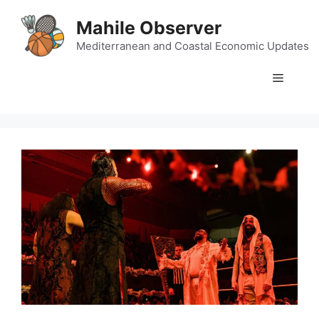
Skip
Mahile Observer
to
content
Mediterranean and Coastal Economic Updates
Menu