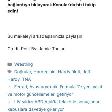
bağlantıya tıklayarak Konular’da bizi takip
edin!
Bu makaleyi arkadaşlarınızla paylaşın
Credit Post By: Jamie Toolan
Categories
Wrestling
Tags
Doğrular
,
Hardee'nin
,
Hardy öldü
,
Jeff
Hardy
,
TNA
Ferrari, Avusturya’daki Formula 1’e yeni yakıt
ve motor güncellemeleri getiriyor
LIV yıldızı ABD Açık’ta felaketle sonuçlanan
kabuslara davetiye çıkarıyor