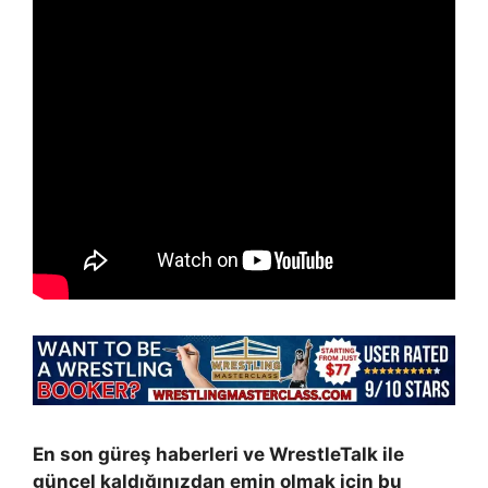
En son güreş haberleri ve WrestleTalk ile
güncel kaldığınızdan emin olmak için bu