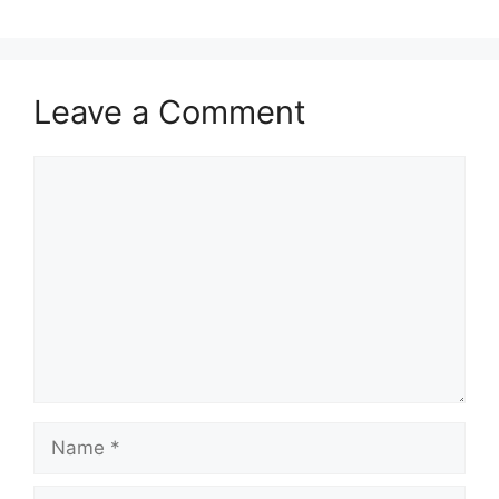
Leave a Comment
Comment
Name
Email