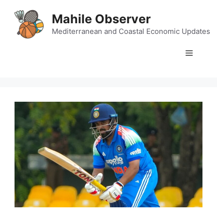
Skip
Mahile Observer
to
content
Mediterranean and Coastal Economic Updates
Menu