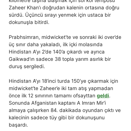
kilometre taşına ulaşmak için sol kol temposu
Zaheer Khan’ı doğrudan kalenin ortasına doğru
sürdü. Üçüncü sırayı yenmek için ustaca bir
dokunuşla bitirdi.
Prabhsimran, midwicket’te ve sonraki iki over’de
üç sınır daha yakaladı, ilk içki molasında
Hindistan A’yı 2’de 140’a çıkardı ve ayrıca
Gaikwad’ın sadece 38 topla yarım asırlık bir
duruş sergiledi.
Hindistan A’yı 18’inci turda 150’ye çıkarmak için
midwicket’te Zaheer’e iki tam atış yapmadan
önce ilk 12 sınırının tamamı ofsayttan
geldi
.
Sonunda Afganistan kaptanı A Imran Mir’i
almaya çalışırken 84. dakikada oyundan çıktı ve
kalecinin sadece tüy gibi bir dokunuşunu
başardı.