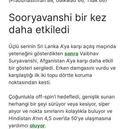
(Prabbhasimran 84, Gaikwad 66, Tilak 66)
Sooryavanshi bir kez
daha etkiledi
Üçlü serinin Sri Lanka A’ya karşı açılış maçında
yeteneğini gösterdikten
sonra
Vaibhav
Suryavanshi, Afganistan A’ya karşı daha etkili
bir gösteri sergiledi. Erken damgasını vurdu ve
karşılaştığı ilk iki topu dörtte koruma
noktasından kesti.
Çoğunlukla off-spin’i hedefledi, genişlik sunan
herhangi bir şeyi sürüyor veya kesiyor, siper
alıyor ve nokta sınırlarını kolaylıkla buluyor ve
Hindistan A’nın 4,5 over’da 50’ye ulaşmasına
yardımcı
oluyor
.