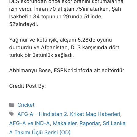
DLS skorundan önce skor oranını korumalarına
izin verdi. İmran 70 atıştan 75’ini atarken, Şah
Isakhel’in 34 topunun 29’unda 51’inde,
52’sindeydi.
Yağmur ve kötü ışık, akşam 5.28’de oyunu
durdurdu ve Afganistan, DLS karşısında dört
turluk bir üstünlük sağladı.
Abhimanyu Bose, ESPNcricinfo’da alt editördür
Credit Post By:
Categories
Cricket
Tags
AFG A - Hindistan 2. Kriket Maç Haberleri
,
AFG-A ve IND-A
,
Makaleler
,
Raporlar
,
Sri Lanka
A Takımı Üçlü Serisi (OD)