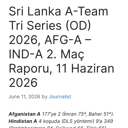
Sri Lanka A-Team
Tri Series (OD)
2026, AFG-A –
IND-A 2. Maç
Raporu, 11 Haziran
2026
June 11, 2026
by
Journalist
Afganistan A
177’ye 2 (İmran 75*, Baher 51*).
Hindistan A
4 koşuda (DLS yöntemi) 9’a 349